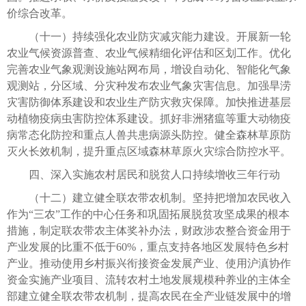
价综合改革。
（十一）持续强化农业防灾减灾能力建设。开展新一轮
农业气候资源普查、农业气候精细化评估和区划工作。优化
完善农业气象观测设施站网布局，增设自动化、智能化气象
观测站，分区域、分灾种发布农业气象灾害信息。加强旱涝
灾害防御体系建设和农业生产防灾救灾保障。加快推进基层
动植物疫病虫害防控体系建设。抓好非洲猪瘟等重大动物疫
病常态化防控和重点人兽共患病源头防控。健全森林草原防
灭火长效机制，提升重点区域森林草原火灾综合防控水平。
四、深入实施农村居民和脱贫人口持续增收三年行动
（十二）建立健全联农带农机制。坚持把增加农民收入
作为“三农”工作的中心任务和巩固拓展脱贫攻坚成果的根本
措施，制定联农带农主体奖补办法，财政涉农整合资金用于
产业发展的比重不低于60%，重点支持各地区发展特色乡村
产业。推动使用乡村振兴衔接资金发展产业、使用沪滇协作
资金实施产业项目、流转农村土地发展规模种养业的主体全
部建立健全联农带农机制，提高农民在全产业链发展中的增