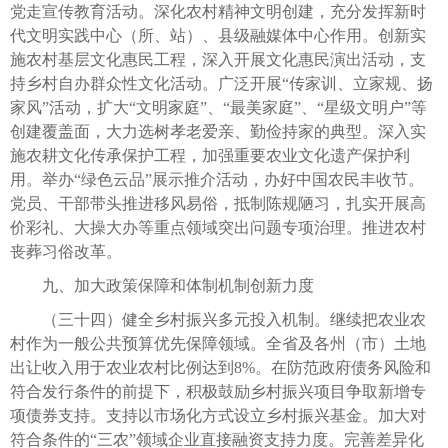
党走宣传教育活动。深化农村精神文明创建，充分发挥新时
代文明实践中心（所、站）、县级融媒体中心作用。创新实
施农村基层文化惠民工程，深入开展文化惠民演出活动，支
持乡村自办群众性文化活动。广泛开展“传家训、立家规、扬
家风”活动，扩大“文明家庭”、“最美家庭”、“星级文明户”等
创建覆盖面，大力选树孝老爱亲、勤俭持家的典型。深入实
施农耕文化传承保护工程，加强重要农业文化遗产保护利
用。举办“绿色云品”展示推介活动，办好中国农民丰收节。
党员、干部带头推进移风易俗，抵制陈规陋习，扎实开展高
价彩礼、大操大办等重点领域突出问题专项治理。推进农村
丧葬习俗改革。
九、加大政策保障和体制机制创新力度
（三十四）健全乡村振兴多元投入机制。继续把农业农
村作为一般公共预算优先保障领域。全省及各州（市）土地
出让收入用于农业农村比例达到8%。在防范政府债务风险和
符合发行条件的前提下，积极鼓励乡村振兴项目争取新增专
项债券支持。支持以市场化方式设立乡村振兴基金。加大对
符合条件的“三农”领域企业直接融资支持力度。完善差异化