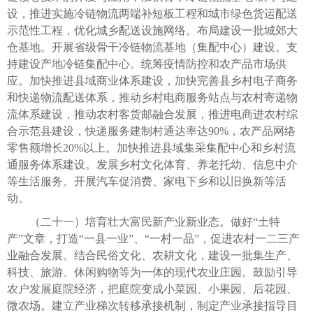
设，推进实施冷链物流两端补短板工程和城市绿色货运配送
示范性工程，优化城乡配送设施网络。布局建设一批城郊大
仓基地。开展省级骨干冷链物流基地（集配中心）建设。支
持建设产地冷链集配中心。统筹疫情防控和农产品市场供
应。加快推进县域商业体系建设，加快完善县乡村电子商务
和快递物流配送体系，推动乡村电商服务站点与农村寄递物
流体系建设，推动农村客货邮融合发展，推进电商进农村综
合示范县建设，快递服务建制村通达率达90%，农产品网络
零售额增长20%以上。加快推进县域集采集配中心和乡村流
通服务体系建设。发展乡村文化体育、养老托幼、信息中介
等生活服务。开展汽车促消费、家电下乡和以旧换新等活
动。
（二十一）培育壮大富民新产业新业态。做好“土特
产”文章，打造“一县一业”、“一村一品”，促进农村一二三产
业融合发展。结合民俗文化、农耕文化，建设一批集生产、
科技、旅游、休闲购物等为一体的现代农业庄园。鼓励引导
农户发展庭院经济，把庭院变成小菜园、小果园、后花园、
微农场。建立产业梯次转移承接机制，制定产业承接指导目