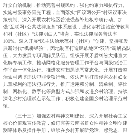
群众自治机制，推动完善村规民约，强化约束力和执行力。
实施村级事务阳光工程，全面落实“四议两公开”村级议事决
策机制。深入开展农村地区普法强基补短板专项行动。加
强“互联网+公共法律服务”体系建设，强化乡村法治宣传教育
和村（社区）“法律明白人”培育，实现法律服务普法率
100%。深入开展“民主法治示范村（社区）”创建。坚持和发
展新时代“枫桥经验”，因地制宜打造民族地区“双语”调解员队
伍，大力发展专职调解员队伍。组织开展矛盾纠纷大排查大
化解专项工作。推动网格化服务管理工作平台与同级综治工
作平台一体化运行。推进农村扫黑除恶常态化。开展打击整
治农村赌博违法犯罪专项行动。依法严厉打击侵害农村妇女
儿童权利的违法犯罪行为。推广运用积分制、清单制、评比
制、网格化、数字化等典型方式加强和改进乡村治理。持续
深化乡村治理试点示范工作，积极创建全国乡村治理示范村
镇。
（三十三）加强农村精神文明建设。深入开展社会主义
核心价值观宣传教育，修订完善云南省群众性精神文明创建
测评体系及操作手册，继续在乡村开展听党话、感党恩、跟