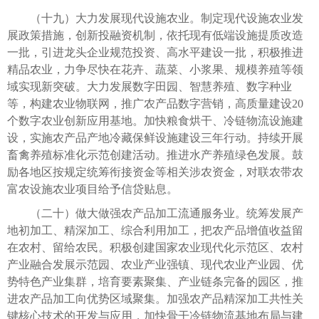
（十九）大力发展现代设施农业。制定现代设施农业发
展政策措施，创新投融资机制，依托现有低端设施提质改造
一批，引进龙头企业规范投资、高水平建设一批，积极推进
精品农业，力争尽快在花卉、蔬菜、小浆果、规模养殖等领
域实现新突破。大力发展数字田园、智慧养殖、数字种业
等，构建农业物联网，推广农产品数字营销，高质量建设20
个数字农业创新应用基地。加快粮食烘干、冷链物流设施建
设，实施农产品产地冷藏保鲜设施建设三年行动。持续开展
畜禽养殖标准化示范创建活动。推进水产养殖绿色发展。鼓
励各地区按规定统筹衔接资金等相关涉农资金，对联农带农
富农设施农业项目给予信贷贴息。
（二十）做大做强农产品加工流通服务业。统筹发展产
地初加工、精深加工、综合利用加工，把农产品增值收益留
在农村、留给农民。积极创建国家农业现代化示范区、农村
产业融合发展示范园、农业产业强镇、现代农业产业园、优
势特色产业集群，培育要素聚集、产业链条完备的园区，推
进农产品加工向优势区域聚集。加强农产品精深加工共性关
键核心技术的开发与应用，加快骨干冷链物流基地布局与建