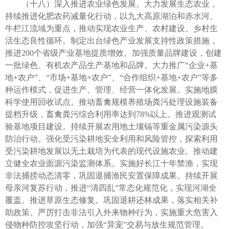
（十八）深入推进农业绿色发展。大力发展生态农业，
持续推进化肥农药减量化行动，以九大高原湖泊和赤水河、
牛栏江流域为重点，推动实现农业生产、农村建设、乡村生
活生态良性循环。制定出台绿色产业发展支持性政策措施，
推进200个省级产业基地提质增效。加强质量品牌建设，创建
一批绿色、有机农产品生产基地和品牌。大力推广“企业+基
地+农户”、“市场+基地+农户”、“合作组织+基地+农户”等多
种运作模式，促进生产、管理、经营一体化发展。实施地膜
科学使用回收试点。推动畜禽规模养殖场粪污处理设施装备
提档升级，畜禽粪污综合利用率达到78%以上。推进观测试
验基地项目建设。持续开展农用地土壤镉等重金属污染源头
防治行动。强化受污染耕地安全利用和风险管控，探索利用
受污染耕地发展以无土栽培为代表的现代设施农业。推动建
立健全农业面源污染监测体系。实施好长江十年禁渔，实现
非法捕捞动态清零，巩固退捕渔民安置保障成果。持续开展
母亲河复苏行动，推进“清四乱”常态化规范化，实现河湖全
覆盖。推进草原生态修复。巩固退耕还林成果，落实相关补
助政策。严厉打击非法引入外来物种行为，实施重大危害入
侵物种防控攻坚行动，加强“异宠”交易与放生规范管理。