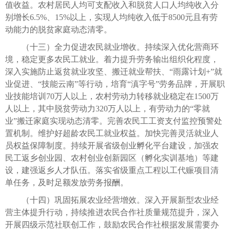
值收益。农村居民人均可支配收入和脱贫人口人均纯收入分
别增长6.5%、15%以上，实现人均纯收入低于8500元且有劳
动能力的脱贫家庭动态清零。
（十三）全力促进农民就业增收。持续深入优化营商环
境，稳定更多农民工就业。着力提升劳务输出组织化程度，
深入实施防止返贫就业攻坚、搬迁就业帮扶、“雨露计划+”就
业促进、“技能云南”等行动，培育“滇字号”劳务品牌，开展职
业技能培训70万人以上，农村劳动力转移就业稳定在1500万
人以上，其中脱贫劳动力320万人以上，有劳动力的“零就
业”搬迁家庭实现动态清零。完善农民工工资支付监控预警处
置机制。维护好超龄农民工就业权益。加快完善灵活就业人
员权益保障制度。持续开展省级创业孵化平台建设，加强农
民工返乡创业园、农村创业创新园区（孵化实训基地）等建
设，建强返乡人才队伍。落实省级重点工程以工代赈项目清
单任务，及时足额发放劳务报酬。
（十四）巩固拓展农业经营增效。深入开展新型农业经
营主体提升行动，持续推进农民合作社质量规范提升，深入
开展四级示范社联创工作，鼓励农民合作社根据发展需要办