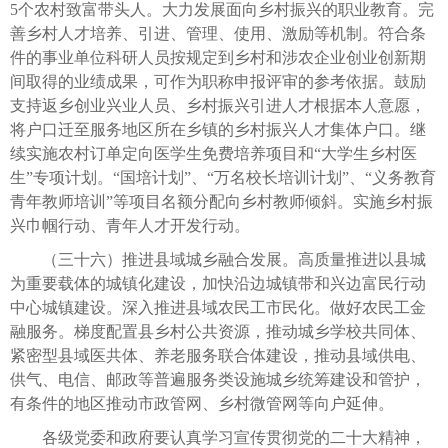
5个农村致富带头人。大力发展面向乡村振兴的职业教育。完
善乡村人才培养、引进、管理、使用、激励等机制。符合条
件的事业单位科研人员按规定到乡村和涉农企业创业创新期
间取得的业绩成果，可作为职称申报评审的参考依据。鼓励
支持返乡创业兴业人员、乡村振兴引进人才根据本人意愿，
将户口迁至服务地区所在乡镇的乡村振兴人才集体户口。继
续实施农村订单定向医学生免费培养项目和“大学生乡村医
生”专项计划。“国培计划”、“万名校长培训计划”、“义务教育
青年教师培训”等项目名额分配向乡村教师倾斜。实施乡村振
兴巾帼行动、青年人才开发行动。
（三十六）推进县域城乡融合发展。高质量推进以县城
为重要载体的城镇化建设，加快沿边城镇带和兴边富民行动
中心城镇建设。深入推进县域农民工市民化。做好农民工金
融服务。梯度配置县乡村公共资源，推动城乡学校共同体、
紧密型县域医共体、养老服务联合体建设，推动县域供电、
供气、电信、邮政等普遍服务类设施城乡统筹建设和管护，
有条件的地区推动市政管网、乡村微管网等向户延伸。
各级党委和政府要认真学习宣传贯彻党的二十大精神，