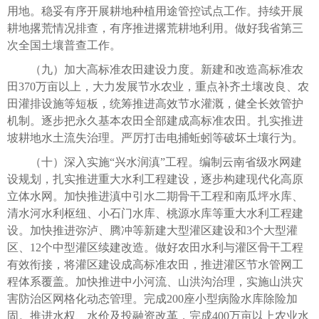
用地。稳妥有序开展耕地种植用途管控试点工作。持续开展
耕地撂荒情况排查，有序推进撂荒耕地利用。做好我省第三
次全国土壤普查工作。
（九）加大高标准农田建设力度。新建和改造高标准农
田370万亩以上，大力发展节水农业，重点补齐土壤改良、农
田灌排设施等短板，统筹推进高效节水灌溉，健全长效管护
机制。逐步把永久基本农田全部建成高标准农田。扎实推进
坡耕地水土流失治理。严厉打击电捕蚯蚓等破坏土壤行为。
（十）深入实施“兴水润滇”工程。编制云南省级水网建
设规划，扎实推进重大水利工程建设，逐步构建现代化高原
立体水网。加快推进滇中引水二期骨干工程和南瓜坪水库、
清水河水利枢纽、小石门水库、桃源水库等重大水利工程建
设。加快推进弥泸、腾冲等新建大型灌区建设和3个大型灌
区、12个中型灌区续建改造。做好农田水利与灌区骨干工程
有效衔接，将灌区建设成高标准农田，推进灌区节水管网工
程体系覆盖。加快推进中小河流、山洪沟治理，实施山洪灾
害防治区网格化动态管理。完成200座小型病险水库除险加
固。推进水权、水价及投融资改革，完成400万亩以上农业水