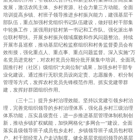
发展，激活农民主体、乡村资源、社会力量三方动能。全面
培训提高乡镇、村班子领导推进乡村振兴能力，建强基层干
部队伍，重点加强村党组织书记队伍建设，做好驻村干部集
中轮换工作，派强用好驻村第一书记和工作队。强化派出单
位联村帮扶。开展乡村振兴领域腐败和作风问题整治。持续
开展市县巡察，推动基层纪检监察组织和村务监督委员会有
效衔接，强化重点人、重点事、重点问题监督。深入实施“万
名党员进党校”，对农村党员分期分批开展集中培训。全面巩
固推行村（社区）级组织“大岗位制”成果，加强乡村干部专
业化建设。通过推行无职党员设岗定责、志愿服务、积分制
管理等方式，发挥农村党员先锋模范作用。抓实党建带群
建，发挥好群团组织作用。
（三十二）提升乡村治理效能。坚持以党建引领乡村治
理，完善党组织领导的乡村治理体系，强化县乡村三级治理
体系功能，压实县级责任，进一步推进基层管理体制机制创
新，推动乡镇扩权赋能，加快网格化“多网合一”建设。全面
落实县级领导班子成员包乡走村、乡镇领导班子成员包村联
户、村干部经常入户走访制度。健全基层党组织领导的基层