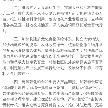
（二）继续扩大大豆油料生产。实施大豆和油料产能提
升工程，推广大豆玉米带状复合种植70万亩，扩种油菜45万
亩。推进核桃油料化利用。落实油茶产业发展政策，支持利
用各类适宜非耕地改培油茶。深入实施饲用豆粕减量替代行
动。
（三）加快构建多元化食物供给体系。树立大食物观，
加快构建粮经饲统筹、农林牧渔结合、植物动物微生物并举
的多元化食物供给体系。提高饲草料保障能力，加快高产优
质饲草料基地建设和全株青贮玉米种植推广。依据牧草生产
能力和承载力核定载畜量，对禁牧区以外的草原实施草畜平
衡。制定渔业产业发展三年行动计划。发展林下种养。培育
壮大食用菌产业。
（四）统筹强化粮食和重要农产品调控。加强粮食应急
保障能力建设，新增一批粮食应急加工、储运及保障中心。
强化储备和购销领域监管。加强生猪稳产保供，保持能繁母
猪存栏合理水平。建设优质奶源基地。严格“菜篮子”市长负
责制考核。落实糖料甘蔗良种良法技术推广补助政策。完善