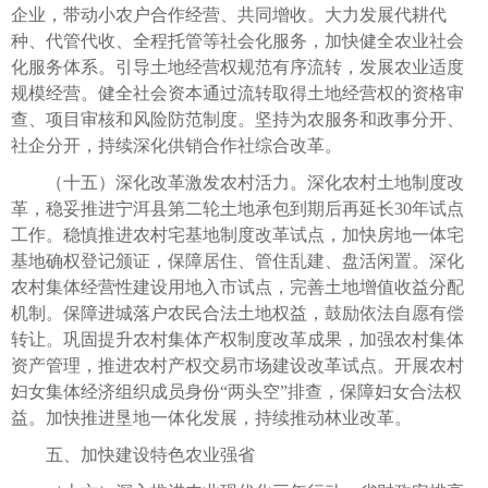
企业，带动小农户合作经营、共同增收。大力发展代耕代
种、代管代收、全程托管等社会化服务，加快健全农业社会
化服务体系。引导土地经营权规范有序流转，发展农业适度
规模经营。健全社会资本通过流转取得土地经营权的资格审
查、项目审核和风险防范制度。坚持为农服务和政事分开、
社企分开，持续深化供销合作社综合改革。
（十五）深化改革激发农村活力。深化农村土地制度改
革，稳妥推进宁洱县第二轮土地承包到期后再延长30年试点
工作。稳慎推进农村宅基地制度改革试点，加快房地一体宅
基地确权登记颁证，保障居住、管住乱建、盘活闲置。深化
农村集体经营性建设用地入市试点，完善土地增值收益分配
机制。保障进城落户农民合法土地权益，鼓励依法自愿有偿
转让。巩固提升农村集体产权制度改革成果，加强农村集体
资产管理，推进农村产权交易市场建设改革试点。开展农村
妇女集体经济组织成员身份“两头空”排查，保障妇女合法权
益。加快推进垦地一体化发展，持续推动林业改革。
五、加快建设特色农业强省