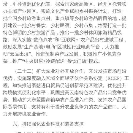
录，引导资源优化配置。探索国家级高新区、经开区托管联
办县域产业园区。实施文化产业赋能乡村振兴计划。打造一
批全国乡村旅游重点村、重点镇等乡村旅游品牌目的地，提
升建设一批乡村餐饮、乡村民宿、乡村市集，培育打造一批
特色鲜明的乡村旅游产品，推出一批乡村休闲旅游精品线
路。深入实施“数商兴农”和“互联网+”农产品出村进城工程，
鼓励发展“生产基地+电商”区域性行业电商平台，大力推
动“云品出滇”。推进预制菜产业发展，积极推广小包装净
菜，推广“中央厨房+冷链配送+餐饮门店”模式。
（二十二）扩大农业对外开放合作。充分发挥市场前沿
优势，实施深度融入区域全面经济伙伴关系协定（RCEP）工
程。加快推进磨憨进口贸易促进创新示范区建设。优化提升
跨境物流便利化水平，巩固提高云南特色农产品出口竞争优
势。推动扩大东盟国家输华农产品准入种类。发挥农产品国
际贸易作用，支持有利于提升农业竞争力的农产品进口。大
力开展跨境农业合作。
六、持续强化农业科技和装备支撑