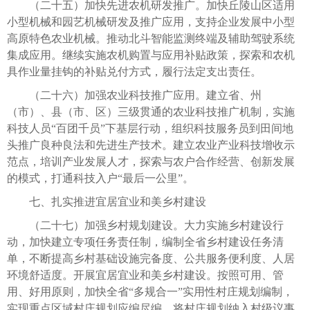
（二十五）加快先进农机研发推广。加快丘陵山区适用
小型机械和园艺机械研发及推广应用，支持企业发展中小型
高原特色农业机械。推动北斗智能监测终端及辅助驾驶系统
集成应用。继续实施农机购置与应用补贴政策，探索和农机
具作业量挂钩的补贴兑付方式，履行法定支出责任。
（二十六）加强农业科技推广应用。建立省、州
（市）、县（市、区）三级贯通的农业科技推广机制，实施
科技人员“百团千员”下基层行动，组织科技服务员到田间地
头推广良种良法和先进生产技术。建立农业产业科技增收示
范点，培训产业发展人才，探索与农户合作经营、创新发展
的模式，打通科技入户“最后一公里”。
七、扎实推进宜居宜业和美乡村建设
（二十七）加强乡村规划建设。大力实施乡村建设行
动，加快建立专项任务责任制，编制全省乡村建设任务清
单，不断提高乡村基础设施完备度、公共服务便利度、人居
环境舒适度。开展宜居宜业和美乡村建设。按照可用、管
用、好用原则，加快全省“多规合一”实用性村庄规划编制，
实现重点区域村庄规划应编尽编。将村庄规划纳入村级议事