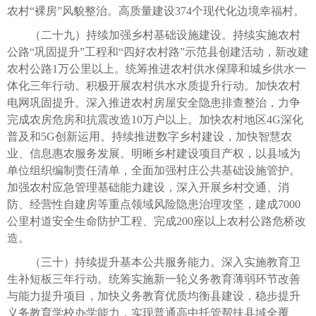
农村“裸房”风貌整治。高质量建设374个现代化边境幸福村。
（二十九）持续加强乡村基础设施建设。持续实施农村
公路“巩固提升”工程和“四好农村路”示范县创建活动，新改建
农村公路1万公里以上。统筹推进农村供水保障和城乡供水一
体化三年行动。积极开展农村供水水质提升行动。加快农村
电网巩固提升。深入推进农村房屋安全隐患排查整治，力争
完成农房危房和抗震改造10万户以上。加快农村地区4G深化
普及和5G创新运用。持续推进数字乡村建设，加快智慧农
业、信息惠农服务发展。明晰乡村建设项目产权，以县域为
单位组织编制责任清单，全面加强村庄公共基础设施管护。
加强农村应急管理基础能力建设，深入开展乡村交通、消
防、经营性自建房等重点领域风险隐患治理攻坚，建成7000
公里村道安全生命防护工程、完成200座以上农村公路危桥改
造。
（三十）持续提升基本公共服务能力。深入实施教育卫
生补短板三年行动。统筹实施新一轮义务教育薄弱环节改善
与能力提升项目，加快义务教育优质均衡县建设，稳步提升
义务教育学校办学能力，实现普通高中托管帮扶县域全覆