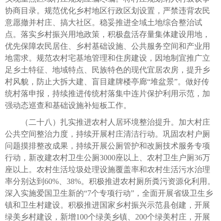
协商目录。规范优化乡村地区行政区划设置，严禁违背农民
意愿撤并村庄、搞大社区。稳妥推进全域土地综合整治试
点。落实乡村振兴用地政策，积极盘活存量集体建设用地，
优先保障农民居住、乡村基础设施、公共服务空间和产业用
地需求。规范农村宅基地管理和住房建设，因地制宜推广立
足乡土特征、地域特点、民族特色的现代宜居农房，提升乡
村风貌，防止大拆大建、盲目建牌楼亭廊“堆盆景”。做好传
统村落申报，持续推进传统村落集中连片保护利用示范，加
强动态巡查和基础设施补短板工作。
（二十八）扎实推进农村人居环境整治提升。加大村庄
公共空间整治力度，持续开展村庄清洁行动。巩固农村户厕
问题摸排整改成果，持续开展公厕管护和改厕技术服务专项
行动，新改建农村卫生公厕3000座以上、农村卫生户厕36万
座以上。农村生活垃圾处理设施覆盖率和农村生活污水治理
率分别达到60%、38%。积极推进农村厕所粪污资源化利用。
深入实施爱国卫生新的“7个专项行动”，全面开展省级卫生乡
镇和卫生村建设。积极推进国家乡村振兴示范县创建，开展
绿美乡村建设，新增100个绿美乡镇、200个绿美村庄，开展