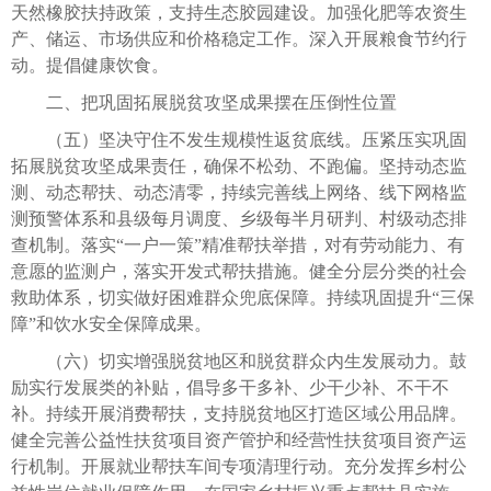
天然橡胶扶持政策，支持生态胶园建设。加强化肥等农资生
产、储运、市场供应和价格稳定工作。深入开展粮食节约行
动。提倡健康饮食。
二、把巩固拓展脱贫攻坚成果摆在压倒性位置
（五）坚决守住不发生规模性返贫底线。压紧压实巩固
拓展脱贫攻坚成果责任，确保不松劲、不跑偏。坚持动态监
测、动态帮扶、动态清零，持续完善线上网络、线下网格监
测预警体系和县级每月调度、乡级每半月研判、村级动态排
查机制。落实“一户一策”精准帮扶举措，对有劳动能力、有
意愿的监测户，落实开发式帮扶措施。健全分层分类的社会
救助体系，切实做好困难群众兜底保障。持续巩固提升“三保
障”和饮水安全保障成果。
（六）切实增强脱贫地区和脱贫群众内生发展动力。鼓
励实行发展类的补贴，倡导多干多补、少干少补、不干不
补。持续开展消费帮扶，支持脱贫地区打造区域公用品牌。
健全完善公益性扶贫项目资产管护和经营性扶贫项目资产运
行机制。开展就业帮扶车间专项清理行动。充分发挥乡村公