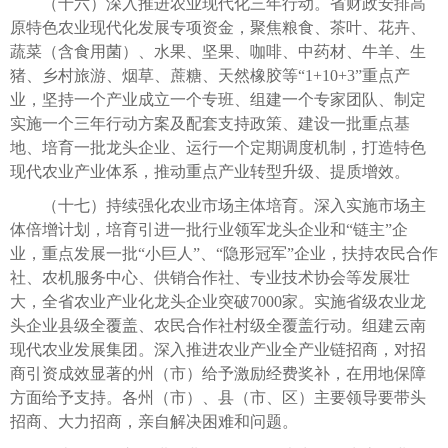
（十六）深入推进农业现代化三年行动。省财政安排高
原特色农业现代化发展专项资金，聚焦粮食、茶叶、花卉、
蔬菜（含食用菌）、水果、坚果、咖啡、中药材、牛羊、生
猪、乡村旅游、烟草、蔗糖、天然橡胶等“1+10+3”重点产
业，坚持一个产业成立一个专班、组建一个专家团队、制定
实施一个三年行动方案及配套支持政策、建设一批重点基
地、培育一批龙头企业、运行一个定期调度机制，打造特色
现代农业产业体系，推动重点产业转型升级、提质增效。
（十七）持续强化农业市场主体培育。深入实施市场主
体倍增计划，培育引进一批行业领军龙头企业和“链主”企
业，重点发展一批“小巨人”、“隐形冠军”企业，扶持农民合作
社、农机服务中心、供销合作社、专业技术协会等发展壮
大，全省农业产业化龙头企业突破7000家。实施省级农业龙
头企业县级全覆盖、农民合作社村级全覆盖行动。组建云南
现代农业发展集团。深入推进农业产业全产业链招商，对招
商引资成效显著的州（市）给予激励经费奖补，在用地保障
方面给予支持。各州（市）、县（市、区）主要领导要带头
招商、大力招商，亲自解决困难和问题。