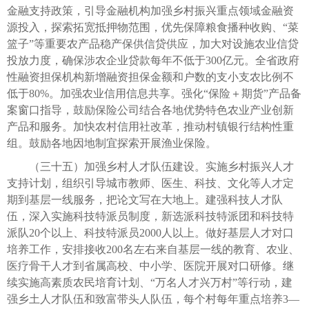
金融支持政策，引导金融机构加强乡村振兴重点领域金融资
源投入，探索拓宽抵押物范围，优先保障粮食播种收购、“菜
篮子”等重要农产品稳产保供信贷供应，加大对设施农业信贷
投放力度，确保涉农企业贷款每年不低于300亿元。全省政府
性融资担保机构新增融资担保金额和户数的支小支农比例不
低于80%。加强农业信用信息共享。强化“保险＋期货”产品备
案窗口指导，鼓励保险公司结合各地优势特色农业产业创新
产品和服务。加快农村信用社改革，推动村镇银行结构性重
组。鼓励各地因地制宜探索开展渔业保险。
（三十五）加强乡村人才队伍建设。实施乡村振兴人才
支持计划，组织引导城市教师、医生、科技、文化等人才定
期到基层一线服务，把论文写在大地上。建强科技人才队
伍，深入实施科技特派员制度，新选派科技特派团和科技特
派队20个以上、科技特派员2000人以上。做好基层人才对口
培养工作，安排接收200名左右来自基层一线的教育、农业、
医疗骨干人才到省属高校、中小学、医院开展对口研修。继
续实施高素质农民培育计划、“万名人才兴万村”等行动，建
强乡土人才队伍和致富带头人队伍，每个村每年重点培养3—