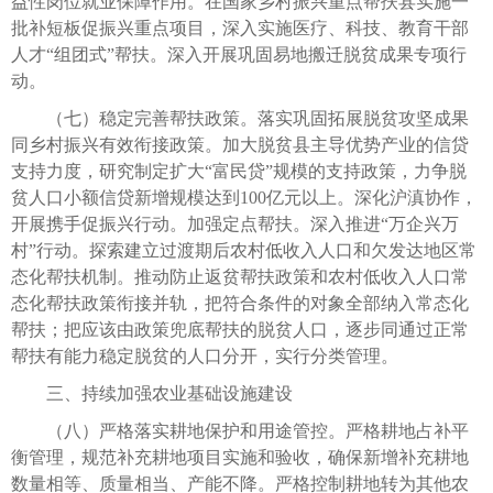
益性岗位就业保障作用。在国家乡村振兴重点帮扶县实施一
批补短板促振兴重点项目，深入实施医疗、科技、教育干部
人才“组团式”帮扶。深入开展巩固易地搬迁脱贫成果专项行
动。
（七）稳定完善帮扶政策。落实巩固拓展脱贫攻坚成果
同乡村振兴有效衔接政策。加大脱贫县主导优势产业的信贷
支持力度，研究制定扩大“富民贷”规模的支持政策，力争脱
贫人口小额信贷新增规模达到100亿元以上。深化沪滇协作，
开展携手促振兴行动。加强定点帮扶。深入推进“万企兴万
村”行动。探索建立过渡期后农村低收入人口和欠发达地区常
态化帮扶机制。推动防止返贫帮扶政策和农村低收入人口常
态化帮扶政策衔接并轨，把符合条件的对象全部纳入常态化
帮扶；把应该由政策兜底帮扶的脱贫人口，逐步同通过正常
帮扶有能力稳定脱贫的人口分开，实行分类管理。
三、持续加强农业基础设施建设
（八）严格落实耕地保护和用途管控。严格耕地占补平
衡管理，规范补充耕地项目实施和验收，确保新增补充耕地
数量相等、质量相当、产能不降。严格控制耕地转为其他农