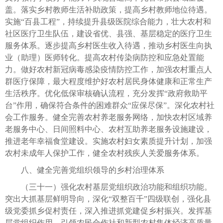
盖。落实乡村教师生活补助政策，提高乡村教师地位待遇。
实施“百县工程”，持续提升县级医院综合能力，壮大农村和
社区医疗卫生队伍，建设省优、县强、基层稳定的医疗卫生
服务体系。逐步提高乡村医生收入待遇，推动乡村医生向执
业（助理）医师转化。提高农村传染病防控和应急处置能
力。做好农村新冠病毒感染疫情防控工作，加强农村重点人
群医疗保障，最大程度维护好农村居民身体健康和正常生产
生活秩序。优化低保审核确认流程，充分发挥“政府救助平
台”作用，确保符合条件的困难群众“应保尽保”。深化农村社
会工作服务。健全完善农村养老服务网络，加快农村区域养
老服务中心、日间照料中心、农村互助养老服务设施建设，
推进老年幸福食堂建设。实施农村妇女素质提升计划，加强
农村未成年人保护工作，健全农村残疾人关爱服务体系。
八、健全完善党组织领导的乡村治理体系
（三十一）强化农村基层党组织政治功能和组织功能。
突出大抓基层鲜明导向，深化“双整百千”四级联创，强化县
级党委抓乡促村责任，深入推进抓党建促乡村振兴。发挥基
层党组织作用，引领农民合作社和新型农村集体经济高质量