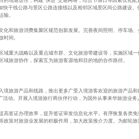
的地通达性，构建“快进”交通网络，结合节假日等因素优化配
，加快干线公路与景区公路连接线以及相邻区域景区间公路建设。
运输。
化和旅游消费集聚区规范创新发展。完善夜间照明、停车场、
放时间。
域重大战略以及重点城市群、文化旅游带建设等，实施区域一
区域旅游协作，探索互为旅游客源地和目的地的合作路径。
境旅游产品和线路，推出更多广受入境游客欢迎的旅游产品和
推广活动。开展入境游旅行商伙伴行动，为国外从事来华旅游业务
高签证办理效率，提升签证审发信息化水平。有序恢复各类免
等政策对旅游业发展的积极作用，加大政策推介力度。为邮轮旅