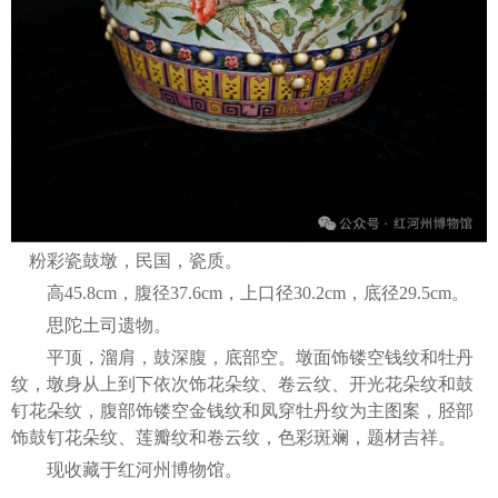
粉彩瓷鼓墩，民国，瓷质。
高45.8cm，腹径37.6cm，上口径30.2cm，底径29.5cm。
思陀土司遗物。
平顶，溜肩，鼓深腹，底部空。墩面饰镂空钱纹和牡丹
纹，墩身从上到下依次饰花朵纹、卷云纹、开光花朵纹和鼓
钉花朵纹，腹部饰镂空金钱纹和凤穿牡丹纹为主图案，胫部
饰鼓钉花朵纹、莲瓣纹和卷云纹，色彩斑斓，题材吉祥。
现收藏于红河州博物馆。