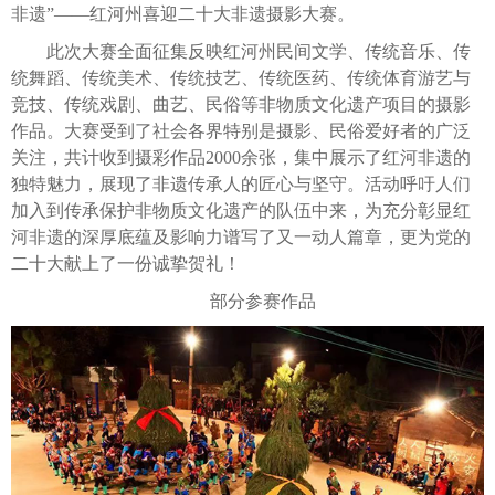
非遗”——红河州喜迎二十大非遗摄影大赛。
此次大赛全面征集反映红河州民间文学、传统音乐、传
统舞蹈、传统美术、传统技艺、传统医药、传统体育游艺与
竞技、传统戏剧、曲艺、民俗等非物质文化遗产项目的摄影
作品。大赛受到了社会各界特别是摄影、民俗爱好者的广泛
关注，共计收到摄彩作品2000余张，集中展示了红河非遗的
独特魅力，展现了非遗传承人的匠心与坚守。活动呼吁人们
加入到传承保护非物质文化遗产的队伍中来，为充分彰显红
河非遗的深厚底蕴及影响力谱写了又一动人篇章，更为党的
二十大献上了一份诚挚贺礼！
部分参赛作品