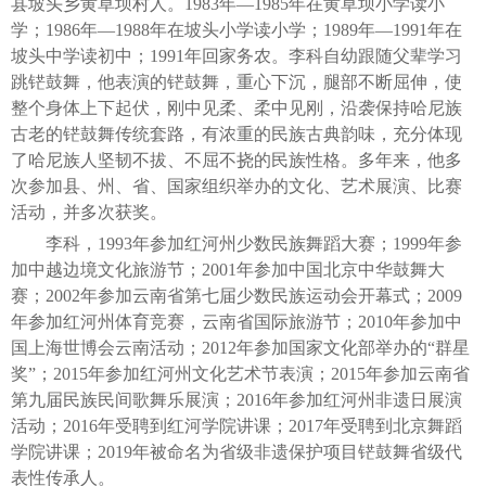
县坡头乡黄草坝村人。1983年—1985年在黄草坝小学读小
学；1986年—1988年在坡头小学读小学；1989年—1991年在
坡头中学读初中；1991年回家务农。李科自幼跟随父辈学习
跳铓鼓舞，他表演的铓鼓舞，重心下沉，腿部不断屈伸，使
整个身体上下起伏，刚中见柔、柔中见刚，沿袭保持哈尼族
古老的铓鼓舞传统套路，有浓重的民族古典韵味，充分体现
了哈尼族人坚韧不拔、不屈不挠的民族性格。多年来，他多
次参加县、州、省、国家组织举办的文化、艺术展演、比赛
活动，并多次获奖。
李科，1993年参加红河州少数民族舞蹈大赛；1999年参
加中越边境文化旅游节；2001年参加中国北京中华鼓舞大
赛；2002年参加云南省第七届少数民族运动会开幕式；2009
年参加红河州体育竞赛，云南省国际旅游节；2010年参加中
国上海世博会云南活动；2012年参加国家文化部举办的“群星
奖”；2015年参加红河州文化艺术节表演；2015年参加云南省
第九届民族民间歌舞乐展演；2016年参加红河州非遗日展演
活动；2016年受聘到红河学院讲课；2017年受聘到北京舞蹈
学院讲课；2019年被命名为省级非遗保护项目铓鼓舞省级代
表性传承人。