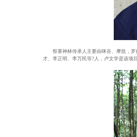
祭寨神林传承人主要由咪谷、摩批，罗徒
才、李正明、李万民等7人，卢文学是该项