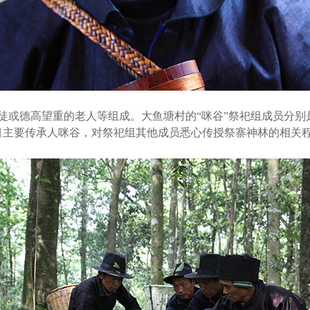
或德高望重的老人等组成。大鱼塘村的“咪谷”祭祀组成员分别
目主要传承人咪谷，对祭祀组其他成员悉心传授祭寨神林的相关