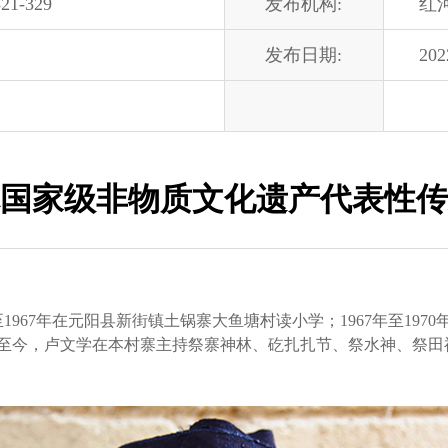
21-329
发布机构:
红
发布日期:
202
国家级非物质文化遗产代表性传
1967年在元阳县新街镇土锅寨大鱼塘村读小学；1967年至197
5年至今，卢文学在本村寨主持祭寨神林、矻扎扎节、祭水神、祭