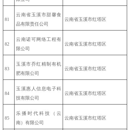
云南省玉溪市甜馨食
81
云南省玉溪市红塔区
品有限责任公司
云南诺可网络工程有
82
云南省玉溪市红塔区
限公司
玉溪市乔红精制有机
83
云南省玉溪市红塔区
肥有限公司
玉溪惠人信息电子科
84
云南省玉溪市红塔区
技有限公司
乐播时代科技（云
85
云南省玉溪市红塔区
南）有限公司