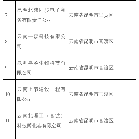
昆明北纬同步电子商
7
云南省昆明市呈贡区
务有限责任公司
云南一森科技有限公
8
云南省昆明市官渡区
司
昆明嘉淼生物科技有
9
云南省昆明市官渡区
限公司
云南上节建设工程有
10
云南省昆明市官渡区
限公司
云南北理工（官渡）
11
云南省昆明市官渡区
科技孵化器有限公司