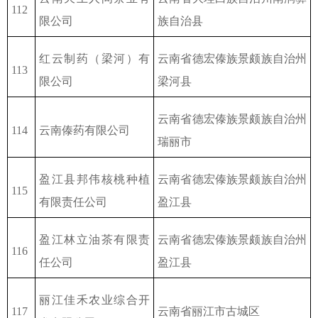
112
限公司
族自治县
红云制药（梁河）有
云南省德宏傣族景颇族自治州
113
限公司
梁河县
云南省德宏傣族景颇族自治州
114
云南傣药有限公司
瑞丽市
盈江县邦伟核桃种植
云南省德宏傣族景颇族自治州
115
有限责任公司
盈江县
盈江林立油茶有限责
云南省德宏傣族景颇族自治州
116
任公司
盈江县
丽江佳禾农业综合开
117
云南省丽江市古城区