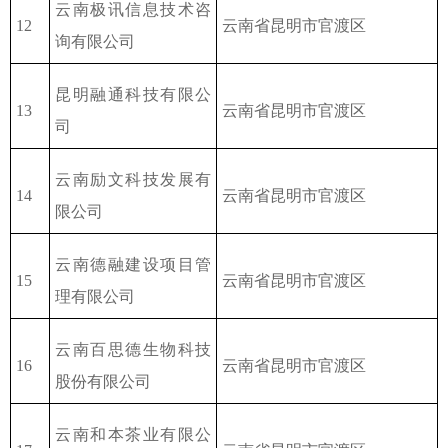
云南极讯信息技术咨
12
云南省昆明市官渡区
询有限公司
昆明融通科技有限公
13
云南省昆明市官渡区
司
云南励文科技发展有
14
云南省昆明市官渡区
限公司
云南德融建设项目管
15
云南省昆明市官渡区
理有限公司
云南百思德生物科技
16
云南省昆明市官渡区
股份有限公司
云南和本茶业有限公