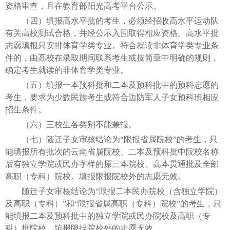
资格审查，且在教育部阳光高考平台公示。
（四）填报高水平批的考生，必须经招收高水平运动队
有关高校测试合格，并经公示入围取得相应资格。高水平批
志愿填报只安排体育学类专业。符合就读非体育学类专业条
件的，由高校在录取期间联系考生或按简章中明确的规则，
确定考生就读的非体育学类专业。
（五）填报一本预科批和二本及预科批中的预科志愿的
考生，要求为少数民族考生或符合边防军人子女预科班相应
招生条件。
（六）三校生各类别不能兼报。
（七）随迁子女审核结论为“限报省属院校”的考生，只
能填报所有批次的云南省属院校、二本及预科批中院校名称
后有独立学院或民办字样的原三本院校、高本贯通批及全部
高职（专科）院校。填报限报院校外的志愿无效。
随迁子女审核结论为“限报二本民办院校（含独立学院）
及高职（专科）”和“限报省属高职（专科）院校”的考生，只
能填报二本及预科批中的独立学院或民办院校及高职（专
科）批院校。填报限报院校外的志愿无效。