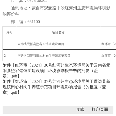
传 真：0873-3856544
通讯地址：蒙自市观澜路中段红河州生态环境局环境影
响评价科
邮 编：661100
序号
项目名称
1
云南省元阳县堕谷铅锌矿建设项目
红环审〔20
2
屏边县新现镇田心村肉牛养殖示范项目
红环审〔20
附件【
红环审〔2024〕36号红河州生态环境局关于云南省元
阳县堕谷铅锌矿建设项目环境影响报告书的批复（盖
章）.pdf
】
附件【
红环审〔2024〕37号红河州生态环境局关于屏边县新
现镇田心村肉牛养殖示范项目环境影响报告书的批复（盖
章）.pdf
】
收藏