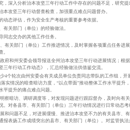
，深入分析治本攻坚三年行动工作中存在的问题不足，研究提
本攻坚三年行动督查检查，加强重点难点问题督办。
动态评估，作为安全生产考核的重要参考依据。
有关部门（单位）的经验做法。
同志交办的其他工作任务。
、有关部门（单位）工作推进情况，及时掌握各项重点任务进展
查。
政府和州安委会领导报送全州治本攻坚三年行动进展情况；根据
坚三年行动工作动态》，汇总经验做法供借鉴交流。
4个轮次由州安委会有关成员单位负责同志带队的工作组，开展
施落实情况的暗查暗访力度，“以点带面”推动整体工作水平提升
水平提升的痛点难点问题。
明察暗访、调研调度等，对发现问题进行跟踪督办，及时向有关
况。对各县市、有关部门（单位）三年行动情况进行日常动态考
展和问题不足，对进展缓慢、推进治本攻坚不力的有关县市、有
通报表扬工作成绩突出的县市、有关部门（单位）。对监管执法