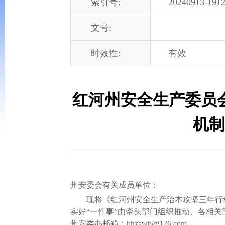
索引号:
20240913-1912
文号:
时效性:
有效
红河州安全生产委员
机制
州安委会有关成员单位：
现将《红河州安全生产治本攻坚三年行动
实好“一件事”由牵头部门组织推动、各相关
州安委办邮箱：hhzawb@126.com。