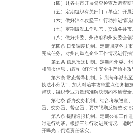
（四）赴各县市开展督查检查及调查研究
（五）定期组织有关部门（单位）开展治
（六）做好治本攻坚三年行动推进情况的
（七）定期编发工作动态，交流各县市、
（八）做好州委、州政府和州安委会领导
第四条 日常调度机制。定期调度各县市
完成任务。对州内重点企业工作情况进行抽
第五条 信息报送机制。定期向州委、州
和简报信息，编写《红河州安全生产治本攻
第六条 常态督导机制。计划每年派出至少
执法小分队”，加大对治本攻坚重点任务措
帮扶，组织专业力量精准解决制约本质安全
第七条 督办交办机制。结合考核巡查、
函、交办函、督促函，要求限期反馈整改情
第八条 提醒通报机制。定期公布工作进
时进行约谈。根据三年行动进展情况，适时
开曝光，倒逼责任落实。