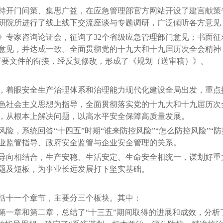
开门问策、集思广益，在应急管理部官方网站开设了建言献策
研院所进行了线上线下交流座谈与专题调研，广泛倾听各方意见
专家咨询论证会，征询了32个省级应急管理部门意见；书面征
意见，并达成一致。全面贯彻党的十九大和十九届历次全会精神，
重要文件的衔接，经反复修改，形成了《规划（送审稿）
》
。
着眼安全生产治理体系和治理能力现代化建设全局出发，重点
社会主义思想为指导，全面贯彻落实党的十九大和十九届历次
，从根本上解决问题，以高水平安全保障高质量发展。
系统回答“十四五”时期“谁来防控风险”“怎么防控风险”“防
业监管指导、政府安全监管与企业安全管理的关系。
向相结合，生产安稳、生活安定、生命安全相统一，谋划好重
题及短板，为事业长远发展打下坚实基础。
十一个章节，主要分三个板块。其中：
章和第二章，总结了“十三五”期间取得的进展和成效，分析了