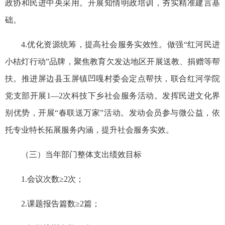
政协和民进中央采用。开展知情明政培训，夯实精准建言基
础。
4.优化
资源统筹
，提高社会服务实效性。做强“红河民进
小桔灯行动”品牌，聚焦教育欠发达地区开展送教、捐赠等帮
扶。推进
屏边县
玉屏镇凹嘎村委会定点帮扶，联合红河学院
党支部
开展1—2次科技下乡社会服务活动。发挥民进文化界
别优势，开展“
春联送
万家”活动。发动会员参与微公益，依
托专业特长拓展服务内涵，提升社会服务实效。
（三）当年部门整体支出绩效目标
1.会议次数≥2次；
2.课题报告篇数≥2篇；