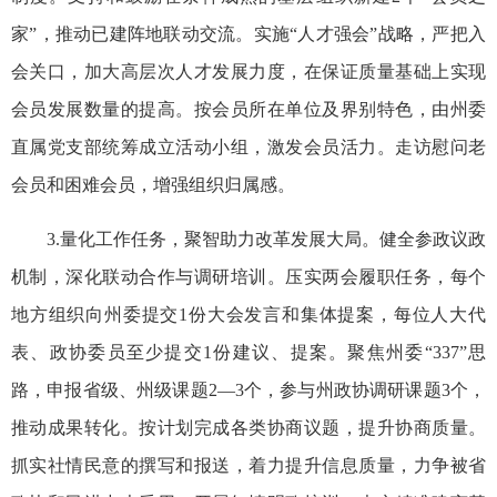
家”，推动已建阵地联动交流。实施“人才强会”战略，严把入
会关口，加大高层次人才发展力度，在保证质量基础上实现
会员发展数量的提高。按会员所在单位及界别特色，由州委
直属
党支部
统筹成立活动小组，激发会员活力。走访慰问老
会员
和
困难会员，增强组织归属感。
3.量化工作任务，聚智助力改革发展大局。健全参政议政
机制，深化联动合作与调研培训。压实两会履职任务，每个
地方组织向州委提交1份大会发言和集体提案，每位人大代
表、政协委员至少提交1份建议、提案。聚焦州委“337”思
路，申报省级、州级课题2—3个，参与州政协调研课题3个，
推动成果转化。按计划完成各类协商议题，提升协商质量。
抓实社情民意的撰写和报送，着力提升信息质量，力争被省