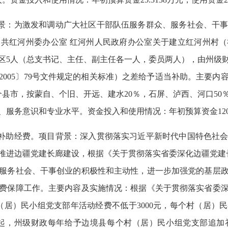
背景：为激发和调动广大社区干部队伍服务群众、服务社会、干
中共红河州委
办公室 红河州
人民政府办公室关于建立红河州村（
区5人（总支书记、主任、副主任各一人，委员两人），由州级
〔2005〕79号文件规定的相关标准）之差给予适当补助。
主要内
3个县市，按蒙自、个旧、开远、建水20％，石屏、泸西、河口50
服务意识和专业水平。资金投入和使用情况：年初预算资金120
员补助经费。项目背景：深入贯彻落实习近平新时代中国特色社
进边疆党建长廊建设，根据《关于贯彻落实省委深化边疆党建长廊
服务社会、干事创业的积极性和主动性，进一步加强党的基层
费保障工作。主要内容及实施情况：根据《关于贯彻落实省委
（居）民小组党支部年活动经费不低于3000元，每个村（居）
17年起，州级财政每年给予边境县每个村（居）民小组党支部追加