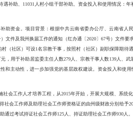
本待遇补助、11031人村小组干部补助。资金投入和使用情况：年初预算
等
补助资金。项目背景：根据中共云南省委办公厅、云南省人民
3号）文件及我州换届工作的通知（红办通〔2020〕67号）文件要
的村（社区）可设1名宗教干事，按照村（社区）副职保障期待
2万元，用于补助居监委主任人数279人、宗教干事人数139人、
性和主动性，进一步加强党的基层政权建设。资金投入和使用情况：
实施社会工作人才培养工程，从2015年开始，开展大规模、系统
社会工作师及助理社会工作师资格证的由州级财政分别给予200
补助通过考试持证社会工作师125人、持证助理社会工作师930人。