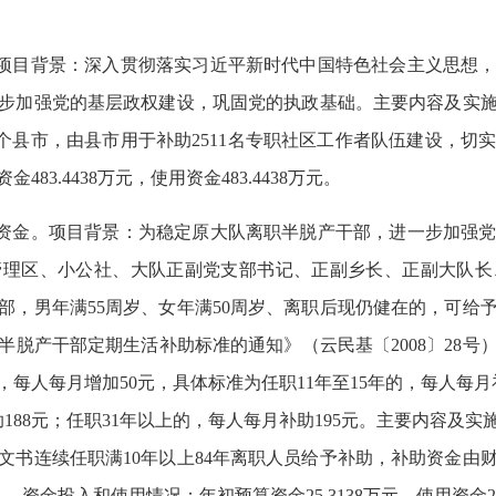
。项目背景：深入贯彻落实习近平新时代中国特色社会主义思想
步加强党的基层政权建设，巩固党的执政基础。主要内容及实
个县市，由县市用于补助2511名专职社区工作者队伍建设，切
资金483.4438
万元，使用
资金483.4438
万元。
助资金。项目背景：为稳定原大队离职半脱产干部，进一步加强
、管理区、小公社、大队正副党支部书记、正副乡长、正副大队长、
部，男年满55周岁、女年满50周岁、离职后现仍健在的，可给
半脱产干部定期生活补助标准的通知》（云民基〔2008〕28号
，每人每月增加50元，具体标准为任职11年至15年的，每人每月补
188元；任职31年以上的，每人每月补助195元。主要内容及实施
、文书连续任职满10年以上84年离职人员给予补助，补助资金由
资金投入和使用情况：年初预算资金25.3138万元，使用资金25.