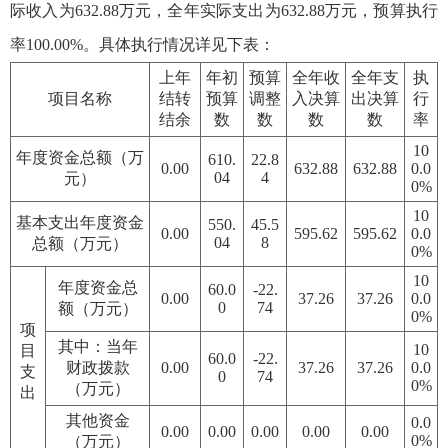
际收入为632.88万元，全年实际支出为632.88万元，预算执行
率100.00%。具体执行情况详见下表：
上年
年初
预算
全年收
全年支
执
项目名称
结转
预算
调整
入决算
出决算
行
结余
数
数
数
数
率
10
年度资金总额（万
610.
22.8
0.00
632.88
632.88
0.0
04
4
元）
0%
10
基本支出年度资金
550.
45.5
0.00
595.62
595.62
0.0
04
8
总额（万元）
0%
10
年度资金总
60.0
-22.
0.00
37.26
37.26
0.0
0
74
额（万元）
0%
项
其中：当年
10
目
60.0
-22.
财政拨款
0.00
37.26
37.26
0.0
支
0
74
0%
（万元）
出
其他资金
0.0
0.00
0.00
0.00
0.00
0.00
0%
（万元）