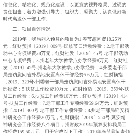
信息化、精准化、规范化建设，以更宽的视野格局、过硬的
责任担当，着力增强引导力、组织力、凝聚力，认真做好新
时代离退休干部工作。
二、项目自评情况
2019年，我局列入预算的项目为1.春节慰问费18.25万
元，红财预指〔2019〕009号-民族节日活动经费；2.老干部活
动中心专项经费28万元，红财社发〔2019〕45号-老干部活动
中心专项经费；3.州老年大学教学点办学经费8万元，红财社
发〔2019〕45号-州老年大学教学点办学经费；4.州委老干部
局走访慰问省外易地安置离休干部经费5.6万元，红财预指
〔2019〕323号-州委老干部局走访慰问省外易地安置离休干
部经费；5.扶贫工作经费10万元，红财预指〔2019〕359号-扶
贫工作经费；6.扶贫工作经费10万元，红财预指〔2019〕414
号-扶贫工作经费；7.老干部工作专项经费59.64万元，红财预
指〔2019〕460号-老干部工作专项经费；8.州老干部局延安精
神研究会工作经费20万元，红财预指〔2019〕550号-延安精
神研究会工作经费八个项目，州财政2019年预算安排我局工
作经费159.50万元。用于完成以下工作：2019年春节慰问老领