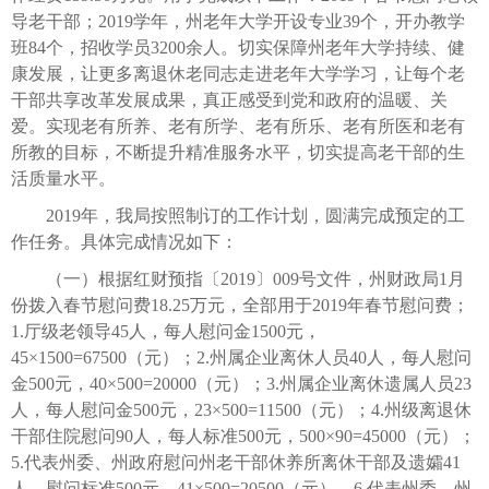
导老干部；2019学年，州老年大学开设专业39个，开办教学
班84个，招收学员3200余人。切实保障州老年大学持续、健
康发展，让更多离退休老同志走进老年大学学习，让每个老
干部共享改革发展成果，真正感受到党和政府的温暖、关
爱。实现老有所养、老有所学、老有所乐、老有所医和老有
所教的目标，不断提升精准服务水平，切实提高老干部的生
活质量水平。
2019年，我局按照制订的工作计划，圆满完成预定的工
作任务。具体完成情况如下：
（一）根据红财预指〔2019〕009号文件，州财政局1月
份拨入春节慰问费18.25万元，全部用于2019年春节慰问费；
1.厅级老领导45人，每人慰问金1500元，
45×1500=67500（元）；2.州属企业离休人员40人，每人慰问
金500元，40×500=20000（元）；3.州属企业离休遗属人员23
人，每人慰问金500元，23×500=11500（元）；4.州级离退休
干部住院慰问90人，每人标准500元，500×90=45000（元）；
5.代表州委、州政府慰问州老干部休养所离休干部及遗孀41
人，慰问标准500元，41×500=20500（元）。6.代表州委、州