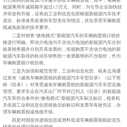
31日期间的新能源汽车减半征收车辆购置税，其中，每辆新
能源乘用车减税额不超过1.5万元。同时，为引导企业加快技
术研发和升级，还将由工业和信息化部根据新能源汽车技术
进步、标准体系发展和车型变化等情况，优化享受车辆购置
税减免政策的技术要求。
二是对销售“换电模式”新能源汽车的车辆购置税计税价
格进行明确。即动力电池与不含动力电池的新能源汽车分别
核算销售额并分别开具发票的，依据购置不含动力电池的新
能源汽车取得的机动车销售统一发票载明的不含税价，作为
车辆购置税计税价格。
三是为加强和规范管理，工业和信息化部、税务总局通
过发布《减免车辆购置税的新能源汽车车型目录》（以下简
称《目录》）对享受减免车辆购置税的新能源汽车车型实施
管理。要求车企在汽车出厂环节对已列入《目录》的新能源
汽车和符合条件的“换电模式”新能源汽车标注标识，税务机
关依据工业和信息化部校验后的标识和发票等有效凭证，办
理车辆购置税减免税手续。
四是对因提供虚假信息或资料造成车辆购置税税款流失
情形的处理问题作出明确。