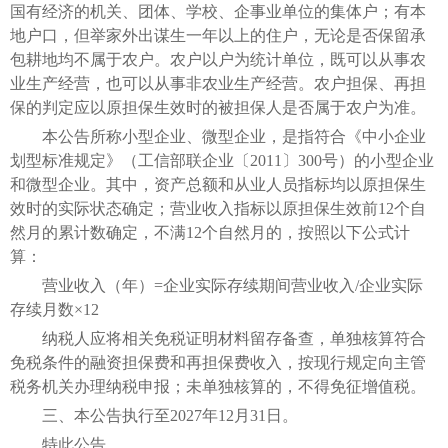
国有经济的机关、团体、学校、企事业单位的集体户；有本
地户口，但举家外出谋生一年以上的住户，无论是否保留承
包耕地均不属于农户。农户以户为统计单位，既可以从事农
业生产经营，也可以从事非农业生产经营。农户担保、再担
保的判定应以原担保生效时的被担保人是否属于农户为准。
本公告所称小型企业、微型企业，是指符合《中小企业
划型标准规定》（工信部联企业〔2011〕300号）的小型企业
和微型企业。其中，资产总额和从业人员指标均以原担保生
效时的实际状态确定；营业收入指标以原担保生效前12个自
然月的累计数确定，不满12个自然月的，按照以下公式计
算：
营业收入（年）=企业实际存续期间营业收入/企业实际
存续月数×12
纳税人应将相关免税证明材料留存备查，单独核算符合
免税条件的融资担保费和再担保费收入，按现行规定向主管
税务机关办理纳税申报；未单独核算的，不得免征增值税。
三、本公告执行至2027年12月31日。
特此公告。