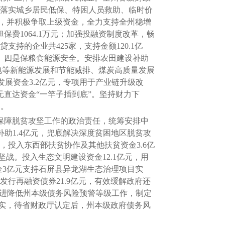
面落实城乡居民低保、特困人员救助、临时价
资金，并积极争取上级资金，全力支持全州稳增
保费1064.1万元；加强投融资制度改革，畅
支持的企业共425家，支持金额120.1亿
用。四是保粮食能源安全。安排农田建设补助
发电等新能源发展和节能减排、煤炭高质量发展
展资金3.2亿元，专项用于产业链升级改
元直达资金“一竿子插到底”。坚持财力下
出。
保障脱贫攻坚工作的政治责任，统筹安排中
补助1.4亿元，兜底解决深度贫困地区脱贫攻
，投入东西部扶贫协作及其他扶贫资金3.6亿
战。投入生态文明建设资金12.1亿元，用
资金3亿元支持石屏县异龙湖生态治理项目实
行再融资债券21.9亿元，有效缓解政府还
推进降低州本级债务风险预警等级工作，制定
实，待省财政厅认定后，州本级政府债务风