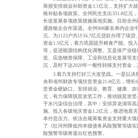
筹措安排就业补助资金3.1亿元，支持扩
格补贴各项政策。全州民生支出351.8亿元
长促发展各项政策措施落地实施。目前全州融资
通政银企合作渠道。全州908家名单内企业中获
元。为1123户共计34.7亿元贷款办理
资金1.5亿元，着力巩固提升粮食产能。投
等，促进能源结构优化调整。五是保产业链供
造、应急物资保障、工业和信息化发展等支出
沉，及时下达2020年一般性转移支付资金，
3.着力支持打好三大攻坚战。一是以决胜
央和省州财政专项扶贫资金21.8亿元，增长
坚资金硬缺口。安排就业、教育、健康、农村
元，有力保障脱贫攻坚工作，推动脱贫攻坚
于水污染综合治理，其中：安排异龙湖等高原湖
施。投入各级地灾资金1.2亿元，推进地质
本付息压力。依法合规筹集资金支持重大项目
了《红河州降低州本级债务风险预警等级实
险预警等级将退出红色预警。