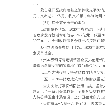
元。
蒙自经开区政府性基金预算收支平衡情况是
元，支出总计1亿元。收支相抵，年终与州
（四）其他需要报告的事项
1.政府债务情况。2020年省财政厅下达我州
省政府发行新增专项债券126.2亿元，截至20
30亿元）。全州政府债务余额严格控制在
2.州本级预备费使用情况。2020年州本级
定调节基金。
3.州本级预算稳定调节基金安排使用情况。2
决算后新增安排的预算稳定调节基金586万元
以上均为快报数，待省财政厅结算批复后
（五）2020年财政政策执行和财政重点
1.全力支持打赢疫情防控阻击战。坚持人
制定出台一系列保障政策，全州各级财政共安
支持公共卫生体系建设。全州卫生健康支出完
2.全面落实“六稳”“六保”任务。探索建立