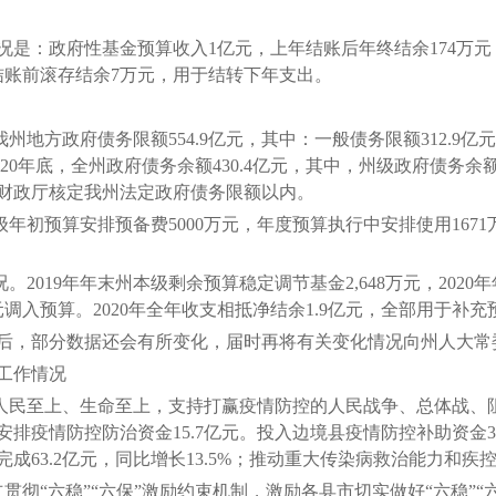
：政府性基金预算收入1亿元，上年结账后年终结余174万元
结账前滚存结余7万元，用于结转下年支出。
地方政府债务限额554.9亿元，其中：一般债务限额312.9亿元
20年底，全州政府债务余额430.4亿元，其中，州级政府债务余额1
省财政厅核定我州法定政府债务限额以内。
年初预算安排预备费5000万元，年度预算执行中安排使用1671
019年年末州本级剩余预算稳定调节基金2,648万元，2020
调入预算。2020年全年收支相抵净结余1.9亿元，全部用于补
，部分数据还会有所变化，届时再将有关变化情况向州人大常
工作情况
民至上、生命至上，支持打赢疫情防控的人民战争、总体战、
排疫情防控防治资金15.7亿元。投入边境县疫情防控补助资金3
成63.2亿元，同比增长13.5%；推动重大传染病救治能力和
贯彻“六稳”“六保”激励约束机制，激励各县市切实做好“六稳”