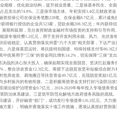
大就业规模，优化就业结构，提升就业质量。二是保基本民生。全
，占总支出的74.8%。三是保市场主体。年初安排3.4亿元财政
担保公司在保业务笔数228笔、在保金额8.7亿元，累计减免担
得银行授信的企业共523家，贷款余额208.3亿元；年内获得信贷
了续贷、展期和延期，充分发挥财政金融对市场投资的支持和引导作
入能源专项经费1.2亿元，用于支持开发利用水能、风力、光伏
应链稳定。认真贯彻落实州委“六个大抓”相关部署，下达产业发
。六是保基层运转。将抗疫特别国债、特殊转移支付等86.3亿
其中统筹用于“三保”的资金同比增长14.2%，切实保障“三保”支
决战的决心加大投入，确保如期实现全面脱贫。坚决扛起服务
6%，整合涉农资金12.3亿元。筹措下达脱贫攻坚补短板综合财力
危房改造、易地搬迁等扶贫资金49.7亿元，兑现脱贫奖励1亿元
与乡村振兴的有效衔接。二是积极筹措资金支持打好污染防治攻坚
泊保护治理资金0.7亿元，2018-2020年每年投入专项债券
灾害防治体系建设。三是筑牢防范化解地方政府债务风险的底线。发
建设，开好融资“前门”，成功发行专项债券126.2亿元。大力
施方案》，明确并逐项落实十项工作措施，逐项认真抓好贯彻落