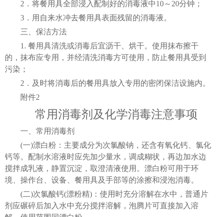
2．将餐用具全部浸入配制好的消毒液中10～20分钟；
3．用自来水冲去餐用具表面残留的消毒液。
三、保洁方法
1. 餐用具清洗或消毒后宜沥干、烘干。使用抹布擦干
的，抹布应专用，并经清洗消毒方可使用，防止餐用具受到
污染；
2．及时将消毒后的餐用具放入专用的密闭保洁设施内。
附件2
常用消毒剂及化学消毒注意事项
一、常用消毒剂
(一)漂白粉：主要成分为次氯酸钠，还含有氧化钙、氯化
钙等。配制水溶液时应先加少量水，调成糊状，再边加水边
搅拌成乳液，静置沉淀，取澄清液使用。漂白粉可用于环
境、操作台、设备、餐用具及手部等的涂擦和浸泡消毒。
(二)次氯酸钙(漂粉精)：使用时充分溶解在水中，普通片
剂应碾碎后加入水中充分搅拌溶解，泡腾片可直接加入溶