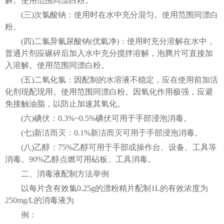
解。使用范围同漂白粉。
(三)次氯酸钠：使用时在水中充分混匀。使用范围同漂白
粉。
(四)二氯异氰尿酸钠(优氣净)：使用时充分溶解在水中，
普通片剂应碾碎后加入水中充分搅拌溶解，泡腾片可直接加
入溶解。使用范围同漂白粉。
(五)二氧化氯：因配制的水溶液不稳定，应在使用前加活
化剂现配现用。使用范围同漂白粉。因氧化作用极强，应避
免接触油脂，以防止加速其氧化。
(六)碘伏：0.3%~0.5%碘伏可用于手部浸泡消毒。
(七)新洁而灭：0.1%新洁而灭可用于手部浸泡消毒。
(八)乙醇：75%乙醇可用于手部或操作台、设备、工具等
消毒。90%乙醇点燃可用砧板、工具消毒。
二、消毒液配制方法举例
以每片含有效氯0.25g的漂粉精片配制1L的有效浓度为
250mg/L的消毒液为
例：