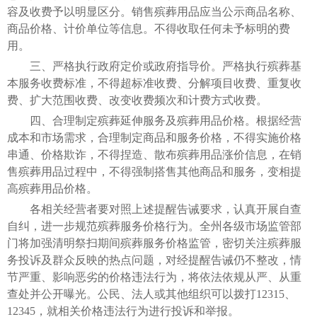
容及收费予以明显区分。销售殡葬用品应当公示商品名称、
商品价格、计价单位等信息。不得收取任何未予标明的费
用。
三、严格执行政府定价或政府指导价。严格执行殡葬基
本服务收费标准，不得超标准收费、分解项目收费、重复收
费、扩大范围收费、改变收费频次和计费方式收费。
四、合理制定殡葬延伸服务及殡葬用品价格。根据经营
成本和市场需求，合理制定商品和服务价格，不得实施价格
串通、价格欺诈，不得捏造、散布殡葬用品涨价信息，在销
售殡葬用品过程中，不得强制搭售其他商品和服务，变相提
高殡葬用品价格。
各相关经营者要对照上述提醒告诫要求，认真开展自查
自纠，进一步规范殡葬服务价格行为。全州各级市场监管部
门将加强清明祭扫期间殡葬服务价格监管，密切关注殡葬服
务投诉及群众反映的热点问题，对经提醒告诫仍不整改，情
节严重、影响恶劣的价格违法行为，将依法依规从严、从重
查处并公开曝光。公民、法人或其他组织可以拨打12315、
12345，就相关价格违法行为进行投诉和举报。