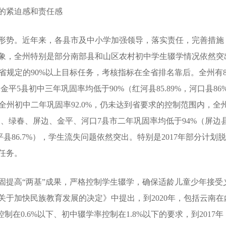
的紧迫感和责任感
势。近年来，各县市及中小学加强领导，落实责任，完善措施
象，全州特别是部分南部县和山区农村初中学生辍学情况依然突出
达到省规定的90%以上目标任务，考核指标在全省排名靠后。全州
5县初中三年巩固率均低于90%（红河县85.89%，河口县86%，绿
届初中全州初中二年巩固率92.0%，仍未达到省要求的控制范围内，
绿春、屏边、金平、河口7县市二年巩固率均低于94%（屏边县93.
8%，金平县86.7%），学生流失问题依然突出。特别是2017年部
任务。
提高“两基”成果，严格控制学生辍学，确保适龄儿童少年接受
关于加快民族教育发展的决定》中提出，到2020年，包括云南
制在0.6%以下、初中辍学率控制在1.8%以下的要求，到201