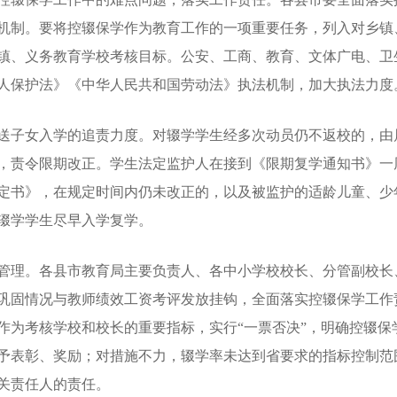
机制。要将控辍保学作为教育工作的一项重要任务，列入对乡镇
镇、义务教育学校考核目标。公安、工商、教育、文体广电、卫
人保护法》《中华人民共和国劳动法》执法机制，加大执法力度
子女入学的追责力度。对辍学学生经多次动员仍不返校的，由
，责令限期改正。学生法定监护人在接到《限期复学通知书》一
定书》，在规定时间内仍未改正的，以及被监护的适龄儿童、少
辍学学生尽早入学复学。
理。各县市教育局主要负责人、各中小学校校长、分管副校长
巩固情况与教师绩效工资考评发放挂钩，全面落实控辍保学工作
作为考核学校和校长的重要指标，实行“一票否决”，明确控辍保
予表彰、奖励；对措施不力，辍学率未达到省要求的指标控制范
关责任人的责任。