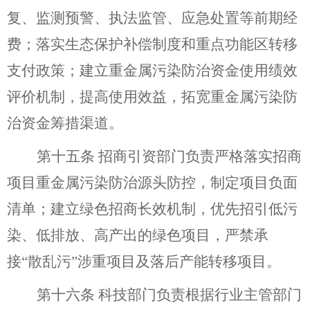
复、监测预警、执法监管
、应急处置
等
前期经
费
；落实
生态保护补偿制度和
重点功能区转移
支付政策
；
建立重金属污染防治资金使用绩效
评价机制，提高使用效益，拓宽重金属污染防
治资金筹措渠道。
第十五条
招商引资部门
负责严格落实招商
项目重金属污染防治源头
防控，制定项目负面
清单；建立绿色招商长效机制，优先招引低污
染、低排放、高产出的绿色项目，严禁承
接
“散乱污”涉重项目及落后产能转移项目。
第十
六
条
科技部门负责根据行业主管部门