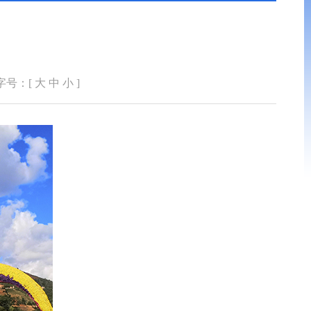
字号：[
大
中
小
]