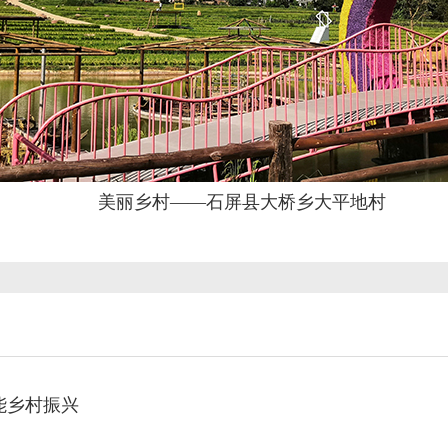
美丽乡村——石屏县大桥乡大平地村
能乡村振兴