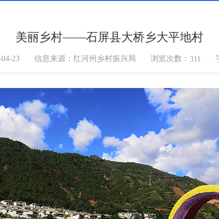
美丽乡村——石屏县大桥乡大平地村
浏览次数：
4-23
信息来源：红河州乡村振兴局
311