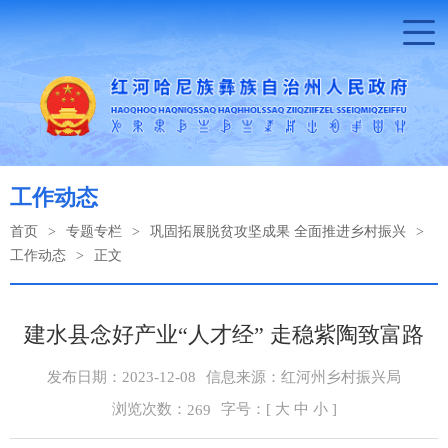
工作动态
首页
>
专题专栏
>
巩固拓展脱贫攻坚成果 全面推进乡村振兴
>
工作动态
>
正文
建水县念好产业“人才经” 走稳紫陶致富路
发布日期：2023-12-08
信息来源：红河州乡村振兴局
浏览次数：
字号：[
大
中
小
]
269