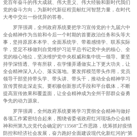
党百年奋斗的伟大成就、伟大意义、伟大经验和新时代我们
党的奋斗方向，为新时代新征程贡献红河智慧力量，在时代
大考中交出一份优异的答卷。
罗萍强调，全州政府系统要把学习宣传党的十九届六中
全会精神作为当前和今后一个时期的首要政治任务和头等大
事，坚持原原本本学、全面系统学、带着感情学、联系实际
学，坚定不移做到自觉维护习近平总书记党中央的核心、全
党的核心地位，坚决维护党中央权威和集中统一领导。要坚
持学深悟透、学有所获，在学懂弄通做实上下更大功夫，让
全会精神深入人心、落实落地。要发挥模范带头作用，党员
领导干部坚持带头学、带头讲、带头干，推动全会精神学习
宣传贯彻走深走实。要积极创新形式手段和平台载体，不断
提高宣传效果和覆盖面，让全会精神成为全州干部群众奋勇
争先的动力源泉。
罗萍强调，全州政府系统要将学习贯彻全会精神与做好
各项工作紧密结合起来，围绕省委省政府红河现场办公会精
神和州第九次党代会确定的“13568”工作思路，统筹抓好疫情
防控和经济社会发展，奋力跑好全面建设现代化新红河的“第