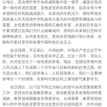
心地位，坚决维护党中央权威和集中统一领导，确保全党步
调一致向前进的需要，是推进党的自我革命、提高全党斗争
本领和应对风险挑战能力、永葆党的生机活力、团结带领全
国各族人民为实现中华民族伟大复兴的中国梦而继续奋斗的
需要。全党要坚持唯物史观和正确党史观，从党的百年奋斗
中看清楚过去我们为什么能够成功、弄明白未来我们怎样才
能继续成功，从而更加坚定、更加自觉地践行初心使命，在
新时代更好坚持和发展中国特色社会主义。
会议强调，不忘初心，方得始终。中国共产党立志于中
华民族千秋伟业，百年恰是风华正茂。过去一百年，党向人
民、向历史交出了一份优异的答卷。现在，党团结带领中国
人民又踏上了实现第二个百年奋斗目标的新的赶考之路。时
代是出卷人，我们是答卷人，人民是阅卷人，我们一定要继
续考出一个好成绩，在新时代新征程上展现新气象新作为。
会议指出，以习近平同志为核心的党中央高度重视教育
工作，坚持优先发展教育事业，推动教育改革发展取得明显
成效，教育领域面貌发生明显变化。从巡视看，教育部党组
和31所中管高校党委管党治党责任意识得到提升，办学治校