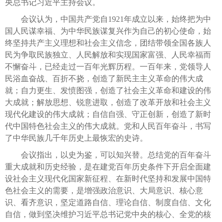
央总书记习近平主持会议。
会议认为，中国共产党自1921年成立以来，始终把为中
国人民谋幸福、为中华民族谋复兴作为自己的初心使命，始
终坚持共产主义理想和社会主义信念，团结带领全国各族人
民为争取民族独立、人民解放和实现国家富强、人民幸福而
不懈奋斗，已经走过一百年光辉历程。一百年来，党领导人
民浴血奋战、百折不挠，创造了新民主主义革命的伟大成
就；自力更生、发愤图强，创造了社会主义革命和建设的伟
大成就；解放思想、锐意进取，创造了改革开放和社会主义
现代化建设的伟大成就；自信自强、守正创新，创造了新时
代中国特色社会主义的伟大成就。党和人民百年奋斗，书写
了中华民族几千年历史上最恢宏的史诗。
会议指出，以史为鉴，可以知兴替。总结党的百年奋斗
重大成就和历史经验，是在建党百年历史条件下开启全面建
设社会主义现代化国家新征程、在新时代坚持和发展中国特
色社会主义的需要，是增强政治意识、大局意识、核心意
识、看齐意识，坚定道路自信、理论自信、制度自信、文化
自信，做到坚决维护习近平总书记党中央的核心、全党的核