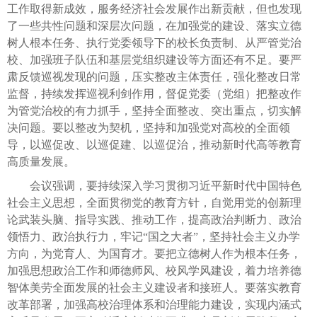
工作取得新成效，服务经济社会发展作出新贡献，但也发现
了一些共性问题和深层次问题，在加强党的建设、落实立德
树人根本任务、执行党委领导下的校长负责制、从严管党治
校、加强班子队伍和基层党组织建设等方面还有不足。要严
肃反馈巡视发现的问题，压实整改主体责任，强化整改日常
监督，持续发挥巡视利剑作用，督促党委（党组）把整改作
为管党治校的有力抓手，坚持全面整改、突出重点，切实解
决问题。要以整改为契机，坚持和加强党对高校的全面领
导，以巡促改、以巡促建、以巡促治，推动新时代高等教育
高质量发展。
会议强调，要持续深入学习贯彻习近平新时代中国特色
社会主义思想，全面贯彻党的教育方针，自觉用党的创新理
论武装头脑、指导实践、推动工作，提高政治判断力、政治
领悟力、政治执行力，牢记“国之大者”，坚持社会主义办学
方向，为党育人、为国育才。要把立德树人作为根本任务，
加强思想政治工作和师德师风、校风学风建设，着力培养德
智体美劳全面发展的社会主义建设者和接班人。要落实教育
改革部署，加强高校治理体系和治理能力建设，实现内涵式