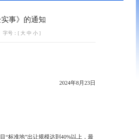
企实事》的通知
字号：[
大
中
小
]
2024年8月23日
“标准地”出让规模达到40%以上，最