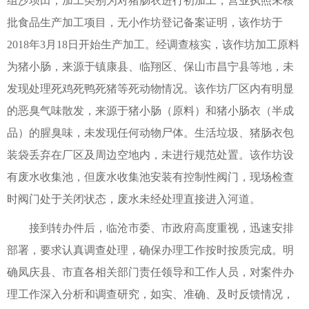
组沙坝田，加工类别为对猪肠衣进行初加工，营业执照未核
批食品生产加工项目，无小作坊登记备案证明，该作坊于
2018年3月18日开始生产加工。经调查核实，该作坊加工原料
为猪小肠，来源于镇康县、临翔区、保山市昌宁县等地，未
发现处理死鸡死鸭死猪等死动物情况。该作坊厂区内有明显
的恶臭气味散发，来源于猪小肠（原料）和猪小肠衣（半成
品）的腥臭味，未发现任何动物尸体。生活垃圾、猪肠衣包
装袋丢弃在厂区及周边空地内，未进行规范处置。该作坊设
有废水收集池，但废水收集池安装有控制性阀门，现场检查
时阀门处于关闭状态，废水未经处理直接进入河道。
接到转办件后，临沧市委、市政府高度重视，迅速安排
部署，要求认真调查处理，确保办理工作按时按质完成。明
确凤庆县、市直各相关部门责任领导和工作人员，对案件办
理工作深入分析和调查研究，如实、准确、及时反馈情况，