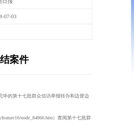
南日报
8-07-03
办结案件
完毕的第十七批群众信访举报转办和边督边
.cn/feature16/node_84860.htm）查阅第十七批群