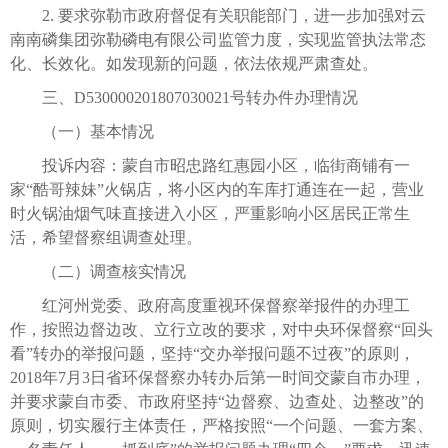
2. 要求弥勒市政府督促有关职能部门，进一步加强对云
南南磷集团弥勒磷电有限公司监管力度，实现监管执法常态
化、长效化。如发现新的问题，依法依规严肃查处。
三、D530000201807030021号转办件办理情况
（一）基本情况
投诉内容：蒙自市昭忠路红惠园小区，临街商铺有一
家“酷哥辣妹”火锅店，将小区内的车库打通连在一起，营业
时火锅油烟气味直接进入小区，严重影响小区居民正常生
活，希望督察组调查处理。
（二）调查核实情况
红河州党委、政府高度重视环保督察举报件的办理工
作，按照边督边改、立行立改的要求，对中央环保督察“回头
看”转办的举报问题，坚持“交办举报问题不过夜”的原则，
2018年7月3日省环保督察办转办后第一时间交蒙自市办理，
并要求蒙自市委、市政府坚持“边督察、边查处、边整改”的
原则，切实履行主体责任，严格按照“一个问题、一套方案、