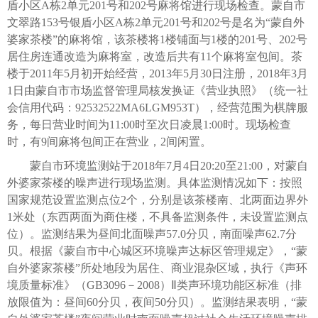
盾小区A栋2单元201号和202号麻将馆进行现场检查。蒙自市
文翠路153号银盾小区A栋2单元201号和202号是名为“蒙自外
婆家茶楼”的麻将馆，该茶楼将1楼铺面与1楼的201号、202号
居住房连通改造为麻将室，改造后共有11个麻将室包间。茶
楼于2011年5月初开始经营，2013年5月30日注册，2018年3月
1日由蒙自市市场监督管理局核发换证《营业执照》（统一社
会信用代码：92532522MA6LGM953T），经营范围为棋牌服
务，每日营业时间为11:00时至次日凌晨1:00时。现场检查
时，有9间麻将包间正在营业，2间闲置。
蒙自市环境监测站于2018年7月4日20:20至21:00，对蒙自
外婆家茶楼的噪声进行现场监测。具体监测情况如下：按照
国家规范设置监测点位2个，分别是该茶楼南、北两面边界外
1米处（东西两面为商住楼，不具备监测条件，未设置监测点
位）。监测结果为昼间北面噪声57.0分贝，南面噪声62.7分
贝。根据《蒙自市中心城区环境噪声达标区管理规定》，“蒙
自外婆家茶楼”所处地段为居住、商业混杂区域，执行《声环
境质量标准》（GB3096－2008）Ⅱ类声环境功能区标准（排
放限值为：昼间60分贝，夜间50分贝）。监测结果表明，“蒙