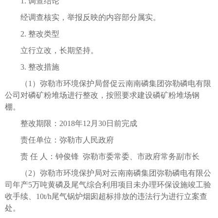
1. 调查结论
经调查核实，举报反映的内容部分属实。
2. 整改类型
立行立改，长期坚持。
3. 整改措施
（1）弥勒市环境保护局督促云南南磷集团弥勒磷电有限
公司对磷矿粉堆场进行整改，按照要求建设磷矿粉堆场钢
棚。
整改期限：2018年12月30日前完成
责任单位：弥勒市人民政府
责 任 人：钟俊锋 弥勒市委常委、市政府常务副市长
（2）弥勒市环境保护局对云南南磷集团弥勒磷电有限公
司年产5万吨黄磷及尾气综合利用项目未办理环保设施竣工验
收手续、10t/h尾气锅炉烟囱超标排放的违法行为进行立案查
处。