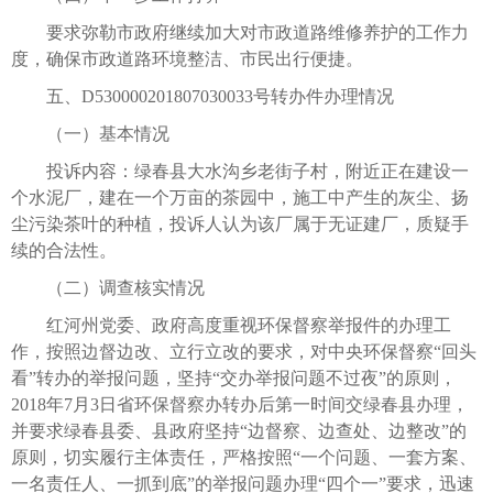
要求弥勒市政府继续加大对市政道路维修养护的工作力
度，确保市政道路环境整洁、市民出行便捷。
五、D530000201807030033号转办件办理情况
（一）基本情况
投诉内容：绿春县大水沟乡老街子村，附近正在建设一
个水泥厂，建在一个万亩的茶园中，施工中产生的灰尘、扬
尘污染茶叶的种植，投诉人认为该厂属于无证建厂，质疑手
续的合法性。
（二）调查核实情况
红河州党委、政府高度重视环保督察举报件的办理工
作，按照边督边改、立行立改的要求，对中央环保督察“回头
看”转办的举报问题，坚持“交办举报问题不过夜”的原则，
2018年7月3日省环保督察办转办后第一时间交绿春县办理，
并要求绿春县委、县政府坚持“边督察、边查处、边整改”的
原则，切实履行主体责任，严格按照“一个问题、一套方案、
一名责任人、一抓到底”的举报问题办理“四个一”要求，迅速