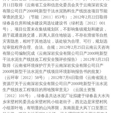
月11日取得《云南省工业和信息化委员会关于云南深岩实业
有限公司日产2000吨新型干法水泥熟料生产线技改项目节能
审查的意见》（节能〔2011〕853号）；2012年2月22日取得
绿春县住房和城乡建设局选址建设书（绿村选〔2012〕001
号）。项目位置未在集镇规划区，不影响集镇规划和建设，
易于疏通道路交通，距离人居住地较远，不存在滑坡等自然
灾害隐患，相对于其他选址，该处较为合理、可行，规划选
址审批程序合理、合法、合规；2012年2月25日云南云天咨询
有限公司编制完成《云南深岩实业有限公司日产2000吨新型
干法水泥生产线技改工程安全预评价报告》；2012年3月23日
取得《云南省环境保护厅关于云南深岩实业有限公司日产
2000吨新型干法水泥生产线项目环境影响报告书的批复》
（云环审〔2012〕58号）；2012年7月6日取得《云南省国土
资源厅关于云南深岩实业有限公司日产2000吨新型干法水泥
生产线技改工程项目的用地预审意见》（云国土资预
〔2012〕101号），绿春县共达水泥厂址拟建于绿春县大水沟
乡宋壁村民委员会宋壁村民小组老街子，西北边是宋壁村民
小组茶叶地，有明显的山沟界限，东南面是大风丫口至墨江