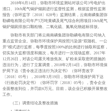
2018年6月14日，弥勒市环境监测站对该公司3号电炉出
渣口、10t/h尾气锅炉烟囱进行监督性监测，根据监督性监测
报告（弥环监字〔2018〕028号）监测结果，云南南磷集团弥
勒磷电有限公司年产5万吨黄磷及尾气综合利用项目10t/h尾气
锅炉烟囱排放口颗粒物、二氧化硫、氮氧化物超标排放。
弥勒市有关部门将云南南磷集团弥勒磷电有限公司纳入
重点监管企业。弥勒市环境保护局按照污染源“双随机、一公
开”模式进行监察，每季度按照100%的比例进行抽取和监察，
切实加大监察强度和频次，每月进行一次现场监察。2017年
12月26日，对该公司露天堆放焦灰、矿粉未采取密闭措施的
违法行为，进行了立案调查，2018年2月14日，弥勒市环境保
护局下达《责令改正违法行为决定书》（弥环责改字
〔2018〕05号），2018年3月19日，弥勒市环境保护局下达
《行政处罚决定书》（弥环罚字〔2018〕05号），责令企业
全面整改到位，并罚款6万元。目前，该企业已积极开展整改
工作。
（三）调查结论及整改措施