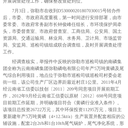
开展调查处理工作，确保整改查处到位。
7月3日，弥勒市在收到D530000201807030015号转办件
后，市委、市政府高度重视，第一时间进行安排部署，由市
委常委、市政府常务副市长钟俊峰任组长，市环境保护局牵
头，市委督查室、市政府督查室、工商信局、公安局、国土
资源局、交通运输局、林业局、水务局、卫计局、市场监管
局、安监局、巡检司镇组成联合调查组，及时开展调查处理
工作。
经调查核实，举报件中反映的弥勒市巡检司镇的南磷集
团全称为云南南磷集团弥勒磷电有限公司年产5万吨黄磷及尾
气综合利用项目，地点位于弥勒市巡检司镇巡检司村委会老
街一组，该公司生产厂区边界距最近村庄1公里。2011年4月
经云南省工信委以技创〔2011〕209号同意项目开展前期工
作，2012年9月经云南省工信委以原材〔2012〕698号同意项
目前期工作延期，并明确项目符合《黄磷行业准入条件》。
该项目总投资26722万元，其中环保投资11295万元，项目主
要新建年产5万吨黄磷（4×12.5kt/a）生产装置并配套相应的公
辅设施，配套2台2t/h和1台10t/h尾气锅炉，尾气净化系统，形