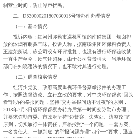
制营业时间，防止噪声扰民。
二、D530000201807030015号转办件办理情况
（一）基本情况
投诉内容：红河州弥勒市巡检司镇的南磷集团，烟囱排
放的浓烟有刺鼻气味。投诉人称，据南磷集团环保科负责人
王建荣所说，该公司没有环评批复，也没有进行环保验收就
一直生产至今，废气还超标，由于公司背景强大，当地环保
部门在知晓违法的情况下，也不敢对其进行处理。
（二）调查核实情况
红河州党委、政府高度重视环保督察举报件的办理工
作，按照边督边改、立行立改的要求，对中央环保督察“回头
看”转办的举报问题，坚持“交办举报问题不过夜”的原则，
2018年7月3日省环保督察办转办后第一时间交弥勒市办理，
并要求弥勒市委、市政府坚持“边督察、边查处、边整改”的
原则，切实履行主体责任，严格按照“一个问题、一套方案、
一名责任人、一抓到底”的举报问题办理“四个一”要求，迅速