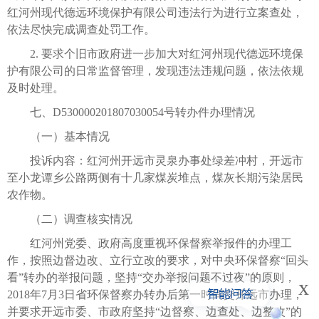
红河州现代德远环境保护有限公司违法行为进行立案查处，
依法尽快完成调查处罚工作。
2. 要求个旧市政府进一步加大对红河州现代德远环境保
护有限公司的日常监督管理，发现违法违规问题，依法依规
及时处理。
七、D530000201807030054号转办件办理情况
（一）基本情况
投诉内容：红河州开远市灵泉办事处绿差冲村，开远市
至小龙谭乡公路两侧有十几家煤炭堆点，煤灰长期污染居民
农作物。
（二）调查核实情况
红河州党委、政府高度重视环保督察举报件的办理工
作，按照边督边改、立行立改的要求，对中央环保督察“回头
看”转办的举报问题，坚持“交办举报问题不过夜”的原则，
x
2018年7月3日省环保督察办转办后第一时间交开远市办理，
并要求开远市委、市政府坚持“边督察、边查处、边整改”的