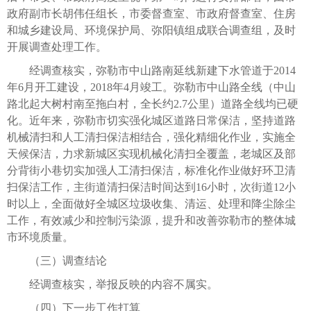
政府副市长胡伟任组长，市委督查室、市政府督查室、住房
和城乡建设局、环境保护局、弥阳镇组成联合调查组，及时
开展调查处理工作。
经调查核实，弥勒市中山路南延线新建下水管道于2014
年6月开工建设，2018年4月竣工。弥勒市中山路全线（中山
路北起大树村南至拖白村，全长约2.7公里）道路全线均已硬
化。近年来，弥勒市切实强化城区道路日常保洁，坚持道路
机械清扫和人工清扫保洁相结合，强化精细化作业，实施全
天候保洁，力求新城区实现机械化清扫全覆盖，老城区及部
分背街小巷切实加强人工清扫保洁，标准化作业做好环卫清
扫保洁工作，主街道清扫保洁时间达到16小时，次街道12小
时以上，全面做好全城区垃圾收集、清运、处理和降尘除尘
工作，有效减少和控制污染源，提升和改善弥勒市的整体城
市环境质量。
（三）调查结论
经调查核实，举报反映的内容不属实。
（四）下一步工作打算