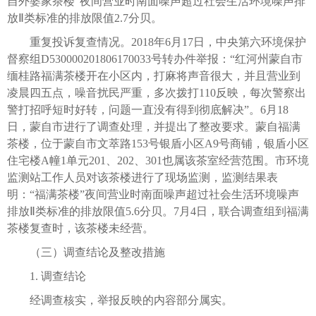
自外婆家茶楼”夜间营业时南面噪声超过社会生活环境噪声排
放Ⅱ类标准的排放限值2.7分贝。
重复投诉复查情况。2018年6月17日，中央第六环境保护
督察组D530000201806170033号转办件举报：“红河州蒙自市
缅桂路福满茶楼开在小区内，打麻将声音很大，并且营业到
凌晨四五点，噪音扰民严重，多次拨打110反映，每次警察出
警打招呼短时好转，问题一直没有得到彻底解决”。6月18
日，蒙自市进行了调查处理，并提出了整改要求。蒙自福满
茶楼，位于蒙自市文萃路153号银盾小区A9号商铺，银盾小区
住宅楼A幢1单元201、202、301也属该茶室经营范围。市环境
监测站工作人员对该茶楼进行了现场监测，监测结果表
明：“福满茶楼”夜间营业时南面噪声超过社会生活环境噪声
排放Ⅱ类标准的排放限值5.6分贝。7月4日，联合调查组到福满
茶楼复查时，该茶楼未经营。
（三）调查结论及整改措施
1. 调查结论
经调查核实，举报反映的内容部分属实。