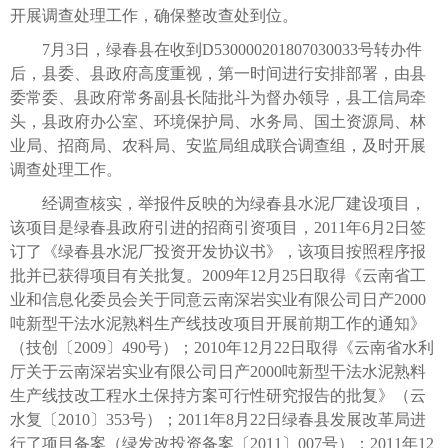
开展调查处理工作，确保整改查处到位。
7月3日，绿春县在收到D530000201807030033号转办件
后，县委、县政府高度重视，第一时间进行安排部署，由县
委常委、县政府常务副县长陆批斗为督办领导，县工信局牵
头，县政府办公室、环境保护局、水务局、国土资源局、林
业局、招商局、农科局、安监局组成联合调查组，及时开展
调查处理工作。
经调查核实，举报件反映的为绿春县水泥厂建设项目，
该项目是绿春县政府引进的招商引资项目，2011年6月2日签
订了《绿春县水泥厂投资开发协议书》，该项目按照程序报
批并已获得项目有关批复。2009年12月25日取得《云南省工
业和信息化委员会关于同意云南深岩实业有限公司日产2000
吨新型干法水泥熟料生产线技改项目开展前期工作的通知》
（技创〔2009〕490号）；2010年12月22日取得《云南省水利
厅关于云南深岩实业有限公司日产2000吨新型干法水泥熟料
生产线技改工程水土保持方案可行性研究报告的批复》（云
水复〔2010〕353号）；2011年8月22日绿春县发展改革局进
行了项目备案（绿发改投资备案〔2011〕007号）；2011年12