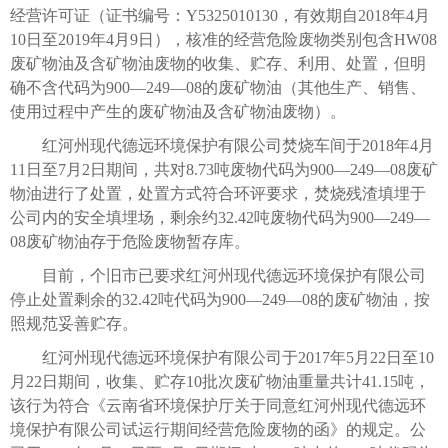
经营许可证（证书编号：Y5325010130，有效期自2018年4月
10日至2019年4月9日），核准的经营危险废物类别包含HW08
废矿物油及含矿物油废物的收集、贮存、利用、处置，但明
确不含代码为900—249—08的废矿物油（其他生产、销售、
使用过程中产生的废矿物油及含矿物油废物）。
红河州现代德远环境保护有限公司焚烧车间于2018年4月
11日至7月2日期间，共对8.73吨废物代码为900—249—08废矿
物油进行了处置，处置方式符合环评要求，焚烧残渣填埋于
公司内的安全填埋场，剩余约32.42吨废物代码为900—249—
08废矿物油存于危险废物暂存库。
目前，个旧市已要求红河州现代德远环境保护有限公司
停止处置剩余的32.42吨代码为900—249—08的废矿物油，按
照规范妥善贮存。
红河州现代德远环境保护有限公司于2017年5月22日至10
月22日期间，收集、贮存10批次废矿物油重量共计41.15吨，
该行为符合《云南省环境保护厅关于同意红河州现代德远环
境保护有限公司试运行期间经营危险废物的函》的规定。公