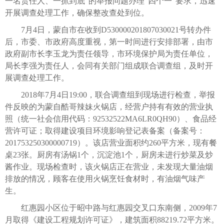
一名责任人、一抓到底”的举报问题办理“四个一”要求，迅速
开展调查处理工作，确保整改查处到位。
7月4日，蒙自市在收到D530000201807030021号转办件
后，市委、市政府高度重视，第一时间进行安排部署，由市
政府副市长李玉龙为责任领导，市环境保护局为责任单位，
局长李强为责任人，会同有关部门组成联合调查组，及时开
展调查处理工作。
2018年7月4日19:00，联合调查组到现场进行检查，举报
件反映的为蒙自酷哥辣妹火锅店，经营户持有有效的营业执
照（统一社会信用代码：92532522MA6LR0QH90）、食品经
营许可证；取得建设项目环境影响登记表备案（备案号：
201753250300000719）。该店营业面积约260平方米，现有餐
桌23张。厨房有汤锅1个，沉淀池1个，厨房未进行炒菜及炒
酱作业。现场检查时，该火锅店正在营业，未发现大量油烟
排放的情况，顾客在使用火锅烹饪食材时，有油烟气味产
生。
红惠园小区位于昭中路与红惠园交叉口东南侧，2009年7
月取得《建设工程规划许可证》，建筑面积88219.72平方米。