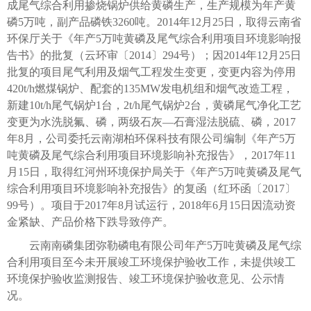
成尾气综合利用掺烧锅炉供给黄磷生产，生产规模为年产黄
磷5万吨，副产品磷铁3260吨。2014年12月25日，取得云南省
环保厅关于《年产5万吨黄磷及尾气综合利用项目环境影响报
告书》的批复（云环审〔2014〕294号）；因2014年12月25日
批复的项目尾气利用及烟气工程发生变更，变更内容为停用
420t/h燃煤锅炉、配套的135MW发电机组和烟气改造工程，
新建10t/h尾气锅炉1台，2t/h尾气锅炉2台，黄磷尾气净化工艺
变更为水洗脱氟、磷，两级石灰—石膏湿法脱硫、磷，2017
年8月，公司委托云南湖柏环保科技有限公司编制《年产5万
吨黄磷及尾气综合利用项目环境影响补充报告》，2017年11
月15日，取得红河州环境保护局关于《年产5万吨黄磷及尾气
综合利用项目环境影响补充报告》的复函（红环函〔2017〕
99号）。项目于2017年8月试运行，2018年6月15日因流动资
金紧缺、产品价格下跌导致停产。
云南南磷集团弥勒磷电有限公司年产5万吨黄磷及尾气综
合利用项目至今未开展竣工环境保护验收工作，未提供竣工
环境保护验收监测报告、竣工环境保护验收意见、公示情
况。