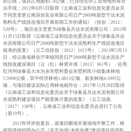
的公路，项目占地面积7.8公顷，已办理完毕工业用地所有合
法手续；2012年8月1日取得《云南省工业和信息化委员会关
于同意变更云南深岩实业有限公司日产2000吨新型干法水泥
熟料生产线技改项目开展前期工作的通知》（技创〔2012〕
520号），项目业主变更为绿春县共达水泥有限公司；2012年
11月15日取得《云南省工业和信息化委员会关于绿春县共达
水泥有限公司日产2000吨新型干法水泥熟料生产线技改项目
核准的批复》（云工信技创〔2012〕1015号）；2013年5月13
日，经云南省林业厅审核同意日产2000吨新型干法水泥生产
线技改建设项目（云（红）林资许准〔2013〕361号），征用
红河州绿春县大水沟乡宋壁村委会宋壁村民小组集体林地
5.5908公顷，其中经济林地1.4813公顷、薪炭林地4.1095公
顷，与项目建设实际占用林地相符合；2017年12月28日取得
《云南省工业和信息化委员会关于绿春县共达水泥有限公司
水泥熟料建设项目产能置换方案的批复》（云工信函
〔2017〕138号），云南省工业和信息化委员会进行了公告
（第19号）。
2012年环评批复后，该项目断续开展场地平整工作，根
据环境保护部办公厅《关于加强“未批先建”建设项目环境影