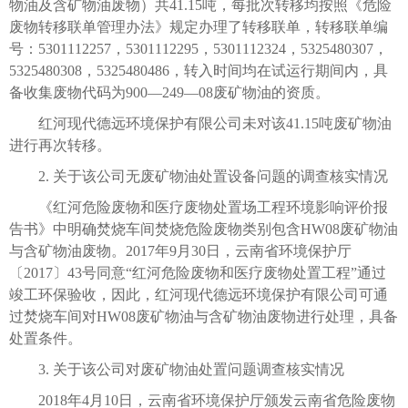
物油及含矿物油废物）共41.15吨，每批次转移均按照《危险
废物转移联单管理办法》规定办理了转移联单，转移联单编
号：5301112257，5301112295，5301112324，5325480307，
5325480308，5325480486，转入时间均在试运行期间内，具
备收集废物代码为900—249—08废矿物油的资质。
红河现代德远环境保护有限公司未对该41.15吨废矿物油
进行再次转移。
2. 关于该公司无废矿物油处置设备问题的调查核实情况
《红河危险废物和医疗废物处置场工程环境影响评价报
告书》中明确焚烧车间焚烧危险废物类别包含HW08废矿物油
与含矿物油废物。2017年9月30日，云南省环境保护厅
〔2017〕43号同意“红河危险废物和医疗废物处置工程”通过
竣工环保验收，因此，红河现代德远环境保护有限公司可通
过焚烧车间对HW08废矿物油与含矿物油废物进行处理，具备
处置条件。
3. 关于该公司对废矿物油处置问题调查核实情况
2018年4月10日，云南省环境保护厅颁发云南省危险废物