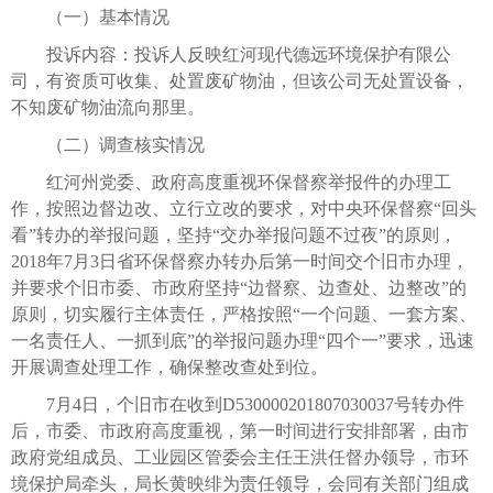
（一）基本情况
投诉内容：投诉人反映红河现代德远环境保护有限公
司，有资质可收集、处置废矿物油，但该公司无处置设备，
不知废矿物油流向那里。
（二）调查核实情况
红河州党委、政府高度重视环保督察举报件的办理工
作，按照边督边改、立行立改的要求，对中央环保督察“回头
看”转办的举报问题，坚持“交办举报问题不过夜”的原则，
2018年7月3日省环保督察办转办后第一时间交个旧市办理，
并要求个旧市委、市政府坚持“边督察、边查处、边整改”的
原则，切实履行主体责任，严格按照“一个问题、一套方案、
一名责任人、一抓到底”的举报问题办理“四个一”要求，迅速
开展调查处理工作，确保整改查处到位。
7月4日，个旧市在收到D530000201807030037号转办件
后，市委、市政府高度重视，第一时间进行安排部署，由市
政府党组成员、工业园区管委会主任王洪任督办领导，市环
境保护局牵头，局长黄映绯为责任领导，会同有关部门组成