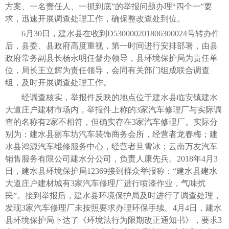
方案、一名责任人、一抓到底”的举报问题办理“四个一”要
求，迅速开展调查处理工作，确保整改查处到位。
6月30日，建水县在收到D530000201806300024号转办件
后，县委、县政府高度重视，第一时间进行安排部署，由县
政府常务副县长杨永明任督办领导，县环境保护局为责任单
位，局长王立辉为责任领导，会同有关部门组成联合调查
组，及时开展调查处理工作。
经调查核实，举报件反映的地点位于建水县临安镇建水
大道庄户建材市场内，举报件上称的3家汽车修理厂与实际调
查的名称有2家不相符，但确实存在3家汽车修理厂。实际分
别为：建水县丽车坊汽车装饰商务会所，经营者龙春梅；建
水县鸿源汽车维修服务中心，经营者旦雪冰；云南万友汽车
销售服务有限公司建水分公司，负责人康先兵。2018年4月3
日，建水县环境保护局12369接到群众举报称：“建水县建水
大道庄户建材城有3家汽车修理厂进行喷漆作业，气味扰
民”。接到举报后，建水县环境保护局及时进行了调查处理，
发现3家汽车修理厂未按照要求办理环保手续。4月4日，建水
县环境保护局下达了《环境法行为限期改正通知书》，要求3