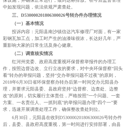
保设施，并确保正常运行，做到达标排放。在今后监督管理
中如发现问题，依法依规严肃查处。
三、D530000201806300026号转办件办理情况
（一）基本情况
投诉内容：元阳县南沙镇信达汽车修理厂对面，有一家
彩钢瓦加工点，加工时产生的油漆味很浓，长达好几年，严
重影响大家的日常生活及身心健康。
（二）调查核实情况
红河州党委、政府高度重视环保督察举报件的办理工
作，按照边督边改、立行立改的要求，对中央环保督察“回头
看”转办的举报问题，坚持“交办举报问题不过夜”的原则，
2018年6月30日省环保督察办转办后第一时间交办元阳县办
理，并要求元阳县委、县政府坚持“边督察、边查处、边整
改”的原则，切实履行主体责任，严格按照“一个问题、一套
方案、一名责任人、一抓到底”的举报问题办理“四个一”要
求，迅速开展调查处理工作，确保整改查处到位。
6月30日，元阳县在收到D530000201806300026号转办件
后，县委、县政府高度重视，第一时间进行安排部署，由县