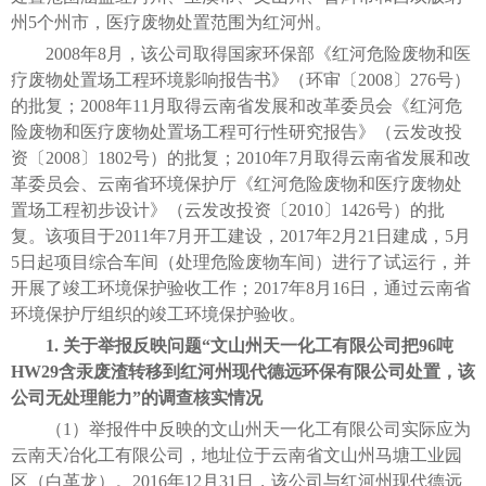
州5个州市，医疗废物处置范围为红河州。
2008年8月，该公司取得国家环保部《红河危险废物和医
疗废物处置场工程环境影响报告书》（环审〔2008〕276号）
的批复；2008年11月取得云南省发展和改革委员会《红河危
险废物和医疗废物处置场工程可行性研究报告》（云发改投
资〔2008〕1802号）的批复；2010年7月取得云南省发展和改
革委员会、云南省环境保护厅《红河危险废物和医疗废物处
置场工程初步设计》（云发改投资〔2010〕1426号）的批
复。该项目于2011年7月开工建设，2017年2月21日建成，5月
5日起项目综合车间（处理危险废物车间）进行了试运行，并
开展了竣工环境保护验收工作；2017年8月16日，通过云南省
环境保护厅组织的竣工环境保护验收。
1. 关于举报反映问题“文山州天一化工有限公司把96吨
HW29含汞废渣转移到红河州现代德远环保有限公司处置，该
公司无处理能力”的调查核实情况
（1）举报件中反映的文山州天一化工有限公司实际应为
云南天冶化工有限公司，地址位于云南省文山州马塘工业园
区（白革龙）。2016年12月31日，该公司与红河州现代德远