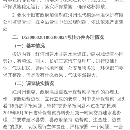
环保设施稳定运行，落实环保措施，确保达标排放。
2. 要求个旧市政府加强对红河州现代德远环境保护有限
公司监督管理，在今后管理中如发现问题，依法依规严肃查
处。
二、D530000201806300024号转办件办理情况
（一）基本情况
投诉内容：红河州建水县建水大道庄户建材城烟草小区
旁边，有鸿源、丽坊、长虹三家汽车修理厂，进行喷漆作
业，气味扰民。曾向当地环保、公安反映多次，环保部门要
求其整改，但是没有什么效果，气味依然很大。
（二）调查核实情况
红河州党委、政府高度重视环保督察举报件的办理工
作，按照边督边改、立行立改的要求，对中央环保督察“回头
看”转办的举报问题，坚持“交办举报问题不过夜”的原则，
2018年6月30日省环保督察办转办后第一时间交办建水县办
理，并要求建水县委、县政府坚持“边督察、边查处、边整
改”的原则，切实履行主体责任，严格按照“一个问题、一套