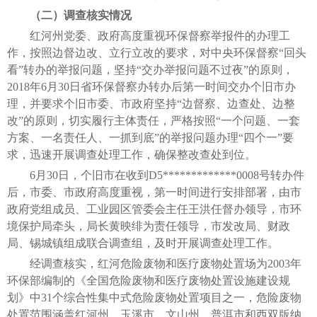
（二）调查核实情况
红河州党委、政府高度重视环保督察举报件的办理工
作，按照边督边改、立行立改的要求，对中央环保督察“回头
看”转办的举报问题，坚持“交办举报问题不过夜”的原则，
2018年6月30日省环保督察办转办后第一时间交办个旧市办
理，并要求个旧市委、市政府坚持“边督察、边查处、边整
改”的原则，切实履行主体责任，严格按照“一个问题、一套
方案、一名责任人、一抓到底”的举报问题办理“四个一”要
求，迅速开展调查处理工作，确保整改查处到位。
6月30日，个旧市在收到D5*************0008号转办件
后，市委、市政府高度重视，第一时间进行安排部署，由市
政府党组成员、工业园区管委会主任王洪任督办领导，市环
境保护局牵头，局长黄映绯为责任领导，市发改局、财政
局、锡城镇组成联合调查组，及时开展调查处理工作。
经调查核实，红河危险废物和医疗废物处置场为2003年
环保部编制的《全国危险废物和医疗废物处置设施建设规
划》中31个综合性集中式危险废物处置项目之一，危险废物
处置范围涵盖红河州、玉溪市、文山州、普洱市和西双版纳