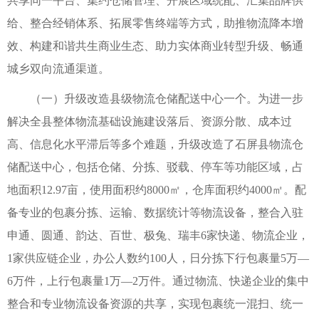
共享同一平台、集约仓储管理、开展区域统配、汇集品牌供
给、整合经销体系、拓展零售终端等方式，助推物流降本增
效、构建和谐共生商业生态、助力实体商业转型升级、畅通
城乡双向流通渠道。
（一）升级改造县级物流仓储配送中心一个。为进一步
解决全县整体物流基础设施建设落后、资源分散、成本过
高、信息化水平滞后等多个难题，升级改造了石屏县物流仓
储配送中心，包括仓储、分拣、驳载、停车等功能区域，占
地面积12.97亩，使用面积约8000㎡，仓库面积约4000㎡。配
备专业的包裹分拣、运输、数据统计等物流设备，整合入驻
申通、圆通、韵达、百世、极兔、瑞丰6家快递、物流企业，
1家供应链企业，办公人数约100人，日分拣下行包裹量5万—
6万件，上行包裹量1万—2万件。通过物流、快递企业的集中
整合和专业物流设备资源的共享，实现包裹统一混扫、统一