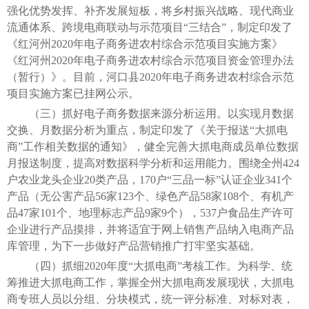
强化优势发挥、补齐发展短板，将乡村振兴战略、现代商业
流通体系、跨境电商联动与示范项目“三结合”，制定印发了
《红河州2020年电子商务进农村综合示范项目实施方案》
《红河州2020年电子商务进农村综合示范项目资金管理办法
（暂行）》。目前，河口县2020年电子商务进农村综合示范
项目实施方案已挂网公示。
（三）抓好电子商务数据来源分析运用。以实现月数据
交换、月数据分析为重点，制定印发了《关于报送“大抓电
商”工作相关数据的通知》，健全完善大抓电商成员单位数据
月报送制度，提高对数据科学分析和运用能力。围绕全州424
户农业龙头企业20类产品，170户“三品一标”认证企业341个
产品（无公害产品56家123个、绿色产品58家108个、有机产
品47家101个、地理标志产品9家9个），537户食品生产许可
企业进行产品摸排，并将适宜于网上销售产品纳入电商产品
库管理，为下一步做好产品营销推广打牢坚实基础。
（四）抓细2020年度“大抓电商”考核工作。为科学、统
筹推进大抓电商工作，掌握全州大抓电商发展现状，大抓电
商专班人员以分组、分块模式，统一评分标准、对标对表，