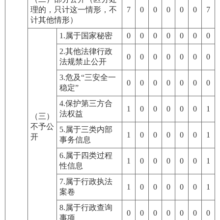
理的，只计这一情形，不
7
0
0
0
0
0
7
计其他情形）
1.属于国家秘密
0
0
0
0
0
0
0
2.其他法律行政
0
0
0
0
0
0
0
法规禁止公开
3.危及“三安全一
0
0
0
0
0
0
0
稳定”
4.保护第三方合
1
0
0
0
0
0
1
法权益
（三）
不予公
5.属于三类内部
1
0
0
0
0
0
1
开
事务信息
6.属于四类过程
1
0
0
0
0
0
1
性信息
7.属于行政执法
1
0
0
0
0
0
1
案卷
8.属于行政查询
0
0
0
0
0
0
0
事项