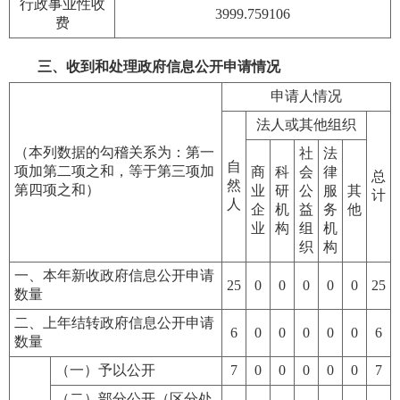
行政事业性收
3999.759106
费
三、收到和处理政府信息公开申请情况
申请人情况
法人或其他组织
（本列数据的勾稽关系为：第一
社
法
自
项加第二项之和，等于第三项加
商
科
会
律
总
然
第四项之和）
业
研
公
服
其
计
人
企
机
益
务
他
业
构
组
机
织
构
一、本年新收政府信息公开申请
25
0
0
0
0
0
25
数量
二、上年结转政府信息公开申请
6
0
0
0
0
0
6
数量
（一）予以公开
7
0
0
0
0
0
7
（二）部分公开（区分处