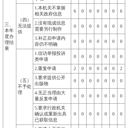
1.本机关不掌握
6
0
0
0
0
0
6
相关政府信息
（四）
2.没有现成信息
三、
无法提
0
0
0
0
0
0
0
需要另行制作
本年
供
度办
3.补正后申请内
0
0
0
0
0
0
0
理结
容仍不明确
果
1.信访举报投诉
0
0
0
0
0
0
0
类申请
2.重复申请
2
0
0
0
0
0
2
3.要求提供公开
（五）
0
0
0
0
0
0
0
出版物
不予处
理
4.无正当理由大
0
0
0
0
0
0
0
量反复申请
5.要求行政机关
确认或重新出具
0
0
0
0
0
0
0
已获取信息