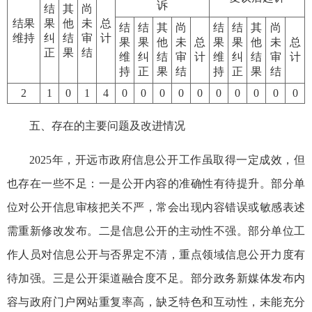
诉
结
其
尚
结果
果
他
未
总
结
结
其
尚
结
结
其
尚
维持
纠
结
审
计
果
果
他
未
总
果
果
他
未
总
正
果
结
维
纠
结
审
计
维
纠
结
审
计
持
正
果
结
持
正
果
结
2
1
0
1
4
0
0
0
0
0
0
0
0
0
0
五、存在的主要问题及改进情况
2025年，开远市政府信息公开工作虽取得一定成效，但
也存在一些不足：一是公开内容的准确性有待提升。部分单
位对公开信息审核把关不严，常会出现内容错误或敏感表述
需重新修改发布。二是信息公开的主动性不强。部分单位工
作人员对信息公开与否界定不清，重点领域信息公开力度有
待加强。三是公开渠道融合度不足。部分政务新媒体发布内
容与政府门户网站重复率高，缺乏特色和互动性，未能充分