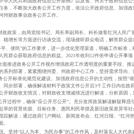
中华人民共和国政府信息公开条例》以及省、州关于政府信息公
工作任务，不断加大政务公开工作力度，依法公开政府信息、加强
河州财政事业政务公开工作。
政政策，由局党组书记、局长率副局长、科长做客红河人民广播
、稳增长等方面进行访谈交流，现场接听群众电话，解答群众提
公平、便民”的工作要求，进一步优化受理渠道，明确工作标准，
民群众获取政府信息的权益。2021年收到12件依申请公开事
面推进政务公开工作视作增强政府工作透明度的重要手段、推
的系列部署，紧紧围绕州委、州政府中心工作，坚持需求导向、
政务公开标准化规范化建设。加强政府信息公开的主动性，按照“
、同步部署，确保解读材料于政策文件公开后3个工作日内在政
公开财政收支情况，对财政收支增减情况进行解读，分析原因，
开过程中，确保“应公开尽公开”。充分发挥政策解读解疑释惑
起草的背景依据、目标任务、惠民利民举措及新旧政策差异等社
跟踪解读；通过政府门户网站、新闻发布会、红河日报、“红河热
面。
况。坚持“以人为本、为民办事”的工作作风，及时落实人大代表