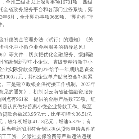
，全州二级及以上深度事项16701项，四级
。依托全省政务服务平台和各部门业务系统，落
年6月，全州即办事项9689项、“即办件”率
件。
险补偿资金管理办法（试行）的通知》《关
步强化中小微企业金融服务的指导意见》
知》等文件，切实把优化金融服务、缓解融
州省级创新型中小企业、省级专精特新中小
款企业实际贷款金额的2%给予一年期贴息资金
1000万元，其他企业单户贴息资金补助累
元。三是建立政银企保衔接工作机制。2023年
意见的通知》。机制以云南省征信融资服务
点有961家，提供的金融产品数755项。红
万元。四是认真做好普惠小微企业贷款工作。截至
余额263.95亿元，比年初增长36.51亿
较年初增加41.18亿元，增速6.37%；有
准，且当年新招用符合创业担保贷款申请条件的
欠职工工资、欠缴社会保险费等严重违法违规