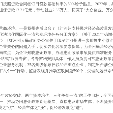
照贷款合同签订日贷款基础利率的50%给予贴息。2022年，共下
担保贷款13.21亿元，带动就业2.35万人。拓宽了“大众创业、
商环境。一是我州先后出台了《红河州支持民营经济高质量发展
法治化国际化一流营商环境任务分工方案》《关于2021年稳增
案》《红河州人民政府办公室关于印发红河州进一步帮扶中小微
企业关心的问题入手，切实强化各项要素保障，为全州民营经济
南试点，为企业知晓惠企政策、办理惠企政策事项提供精准服务
一站式”服务专窗，各专窗均安排具体工作人员负责日常惠企政策
业服务机制，35名州级领导挂联89户重点企业，制定出台涉企政
“六个一”行动，监督发现并推动整改问题590个，受理问题线索6
攻坚突破、两年提质培优、三年争创一流”的工作目标，全面开展
平，推动纾困惠企政策直达基层、直接惠及市场主体，不断提升市
之“优”、经营主体之“强”，促经济发展之“进”。