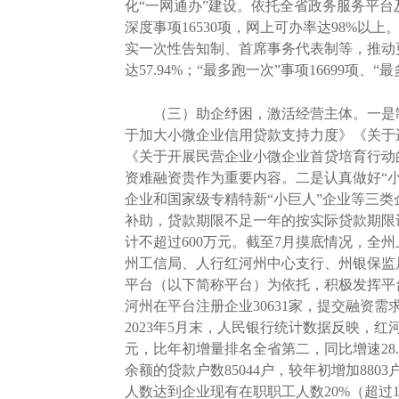
化“一网通办”建设。依托全省政务服务平台及
深度事项16530项，网上可办率达98%以
实一次性告知制、首席事务代表制等，推动更多
达57.94%；“最多跑一次”事项16699项、“
（三）助企纾困，激活经营主体。一是制
于加大小微企业信用贷款支持力度》《关于
《关于开展民营企业小微企业首贷培育行动
资难融资贵作为重要内容。二是认真做好“
企业和国家级专精特新“小巨人”企业等三类企
补助，贷款期限不足一年的按实际贷款期限计
计不超过600万元。截至7月摸底情况，全州
州工信局、人行红河州中心支行、州银保监
平台（以下简称平台）为依托，积极发挥平台
河州在平台注册企业30631家，提交融资需求
2023年5月末，人民银行统计数据反映，红河
元，比年初增量排名全省第二，同比增速28.6
余额的贷款户数85044户，较年初增加8
人数达到企业现有在职职工人数20%（超过