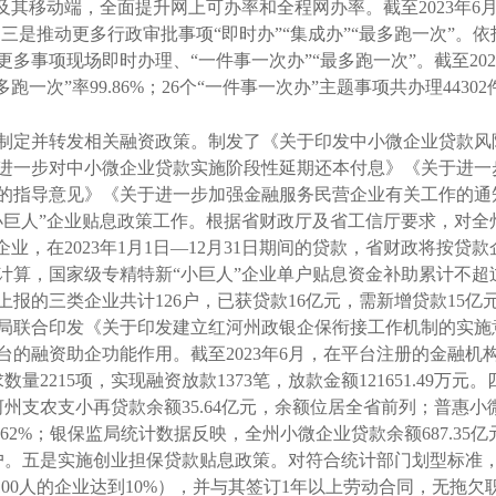
其移动端，全面提升网上可办率和全程网办率。截至2023年6月
上。三是推动更多行政审批事项“即时办”“集成办”“最多跑一次”
事项现场即时办理、“一件事一次办”“最多跑一次”。截至2023
最多跑一次”率99.86%；26个“一件事一次办”主题事项共办理44302
定并转发相关融资政策。制发了《关于印发中小微企业贷款风
进一步对中小微企业贷款实施阶段性延期还本付息》《关于进一
的指导意见》《关于进一步加强金融服务民营企业有关工作的通
小巨人”企业贴息政策工作。根据省财政厅及省工信厅要求，对全
业，在2023年1月1日—12月31日期间的贷款，省财政将按贷
算，国家级专精特新“小巨人”企业单户贴息资金补助累计不超过
上报的三类企业共计126户，已获贷款16亿元，需新增贷款15亿
局联合印发《关于印发建立红河州政银企保衔接工作机制的实施
的融资助企功能作用。截至2023年6月，在平台注册的金融机构网
数量2215项，实现融资放款1373笔，放款金额121651.49
州支农支小再贷款余额35.64亿元，余额位居全省前列；普惠小微贷款
2%；银保监局统计数据反映，全州小微企业贷款余额687.35亿元，
803户。五是实施创业担保贷款贴息政策。对符合统计部门划型标
100人的企业达到10%），并与其签订1年以上劳动合同，无拖