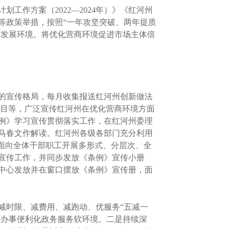
作方案（2022—2024年）》《红河州
等政策举措，按照“一年攻坚突破、两年提质
”发展环境。将优化营商环境促进市场主体倍
的宣传格局，每月收集报送红河州创新做法
栏目等，广泛宣传红河州在优化营商环境方面
例》学习宣传贯彻落实工作，在红河州委理
马春文作解读。红河州各级各部门充分利用
面向全体干部职工开展多形式、分层次、全
宣传工作，并同步发放《条例》宣传小册
中心发放并在窗口摆放《条例》宣传册，面
时限、减费用、减跑动、优服务“五减一
众办事便利化政务服务软环境。二是持续深