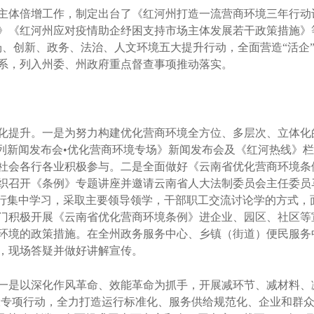
倍增工作，制定出台了《红河州打造一流营商环境三年行动计划工
》《红河州应对疫情助企纾困支持市场主体发展若干政策措施》
场、创新、政务、法治、人文环境五大提升行动，全面营造“活企
系，列入州委、州政府重点督查事项推动落实。
提升。一是为努力构建优化营商环境全方位、多层次、立体化
系列新闻发布会•优化营商环境专场》新闻发布会及《红河热线》
社会各行各业积极参与。二是全面做好《云南省优化营商环境条
织召开《条例》专题讲座并邀请云南省人大法制委员会主任委员
进行集中学习，采取主要领导领学，干部职工交流讨论学的方式，
门积极开展《云南省优化营商环境条例》进企业、园区、社区等
环境的政策措施。在全州政务服务中心、乡镇（街道）便民服务
，现场答疑并做好讲解宣传。
是以深化作风革命、效能革命为抓手，开展减环节、减材料、减
两大专项行动，全力打造运行标准化、服务供给规范化、企业和群