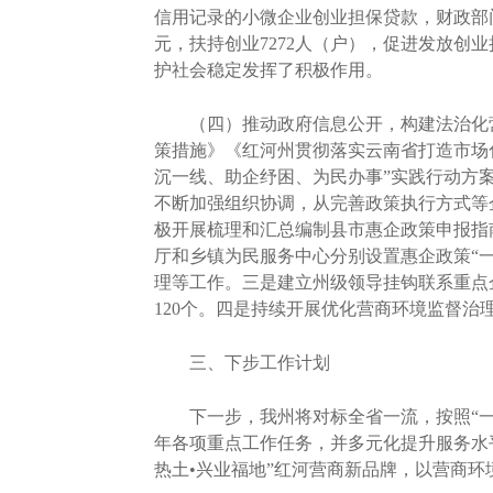
信用记录的小微企业创业担保贷款，财政部门按
元，扶持创业7272人（户），促进发放创业
护社会稳定发挥了积极作用。
（四）推动政府信息公开，构建法治化营
策措施》《红河州贯彻落实云南省打造市场化
沉一线、助企纾困、为民办事”实践行动方
不断加强组织协调，从完善政策执行方式等
极开展梳理和汇总编制县市惠企政策申报指
厅和乡镇为民服务中心分别设置惠企政策“
理等工作。三是建立州级领导挂钩联系重点企
120个。四是持续开展优化营商环境监督治理
三、下步工作计划
下一步，我州将对标全省一流，按照“一年
年各项重点工作任务，并多元化提升服务水
热土•兴业福地”红河营商新品牌，以营商环境