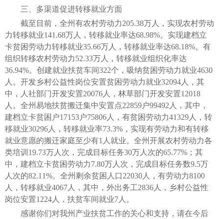
三、多渠道促进转移就业方面
截至目前，全州有农村劳动力205.38万人，实现农村劳动
力转移就业141.68万人，转移就业率达68.98%。实现建档立
卡贫困劳动力转移就业35.66万人，转移就业率达68.18%。有
组织转移农村劳动力52.33万人，转移就业组织化率达
36.94%。创建就业扶贫车间322个，吸纳贫困劳动力就业4630
人。开发乡村公益性岗位安置贫困劳动力就业32094人，其
中，人社部门开发安置20076人，林草部门开发安置12018
人。全州易地扶贫搬迁集中安置点22859户99492人，其中，
建档立卡贫困户17153户75806人，有贫困劳动力41329人，转
移就业30296人，转移就业率73.3%，实现有劳动力和有转移
就业意愿的搬迁家庭至少有1人就业。全州开展农村劳动力各
类培训19.73万人次，完成目标任务30万人次的65.77%；其
中，建档立卡贫困劳动力7.80万人次，完成目标任务数9.5万
人次的82.11%。全州剩余贫困人口22030人，有劳动力8100
人，转移就业4067人，其中，外出务工2836人，乡村公益性
岗位安置1224人，扶贫车间就业7人。
感谢你们对我州产业扶贫工作的关心和支持，请在今后