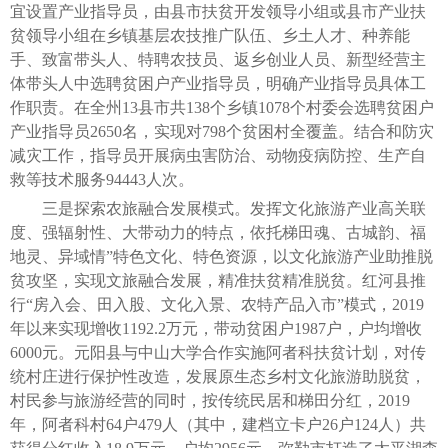
宜设置产业指导员，由县市扶贫开发领导小组或县市产业扶
贫领导小组在乡镇基层农技推广队伍、乡土人才、种养能
手、致富带头人、特聘农技员、返乡创业人员、新型经营主
体带头人中选聘贫困户产业指导员，明确产业指导员具体工
作职责。在全州13县市共138个乡镇1078个村委会选聘贫困户
产业指导员2650名，实现对798个贫困村全覆盖。结合和防灾
减灾工作，指导员开展病虫害防治、动物疫病防控、生产自
救等技术服务94443人次。
三是探索农旅融合发展模式。发挥文化旅游产业高关联
度、强辐射性、大带动力的特点，依托梯田魂、古城韵、福
地灵、异域情”特色文化、特色资源，以文化旅游产业助推脱
贫攻坚，实现文旅融合发展，精准扶贫精准脱贫。红河县推
行“房入会、田入股、文化入景、农特产品入市”模式，2019
年以来实现增收1192.2万元，带动贫困户1987户，户均增收
6000元。元阳县与中山大学合作实施阿者科扶贫计划，对传
统村庄进行保护性改造，发展原生态乡村文化旅游助脱贫，
村民参与旅游经营的同时，按传统民居和梯田分红，2019
年，阿者科村64户479人（其中，建档立卡户26户124人）共