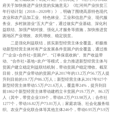
府关于加快推进产业扶贫的实施意见》《红河州产业扶贫三
年行动计划（2018—2020年）》，明确了围绕高原特色现代
农业和农产品加工业、特色林业、工业和信息产业、现代服
务业、乡村旅游业“五大产业”，通过做实产业基础、深化利
益联结、加强产销对接、强化人才服务等措施，加快推进贫
困地区产业增效、农民增收、稳定脱贫。
二是强化利益联结，抓实新型经营主体全覆盖。积极推
动新型经营主体对有产业发展条件贫困户的全覆盖，通过推
广“企业+合作社+贫困户”、“订单保底收购”、资产收益带
动、“合作社+基地+农户”等模式，全力推进新型经营主体与
贫困户建立稳定利益联结机制，带动贫困户稳定增收。截至
目前，扶贫产业带动的贫困户从2017年的13.2万户56.7万人提
升到目前的19.7万户86.3万人；新型经营主体从2017年927个
新型经营主体带动5.5万户21.6万人，覆盖率24%，提升到目
前1862个新型经营主体带动建档立卡贫困户19.7万户、86.3万
人（其中，带贫企业339个，带动8.2万户33.98万人；合作社
1277个，带动16.82万户73.01万人；家庭农场、社会化服务组
织、农业产业化联合体等其他主体246个，带动0.95万户3.9万