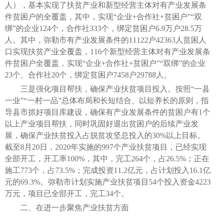
人），基本实现了扶贫产业和新型经营主体对有产业发展条
件贫困户的全覆盖，其中，实现“企业+合作社+贫困户”“双
绑”的企业124个，合作社333个，绑定贫困户6.9万户28.5万
人。其中，弥勒市有产业发展条件的11122户42363人贫困人
口实现扶贫产业全覆盖，116个新型经营主体对有产业发展条
件贫困户全覆盖，实现“企业+合作社+贫困户”“双绑”的企业
23个、合作社20个，绑定贫困户7458户29788人。
三是强化项目帮扶，确保产业扶贫项目投入。按照“一县
一业”“一村一品”总体布局和长短结合、以短养长的原则，指
导县市抓好项目库建设，确保有产业发展条件的贫困户有1个
以上产业项目帮扶，同时巩固好退出贫困户的后续产业发
展，确保产业扶贫投入占脱贫攻坚总投入的30%以上目标。
截至8月20日，2020年实施的997个产业扶贫项目，已经实现
全部开工，开工率100%，其中，完工264个，占26.5%；正在
施工773个，占73.5%；完成投资11.2亿元，占计划投入16.1亿
元的69.3%。弥勒市计划实施产业扶贫项目54个投入资金4223
万元，项目已全部开工，完工34个。
二、在进一步聚焦产业扶贫方面