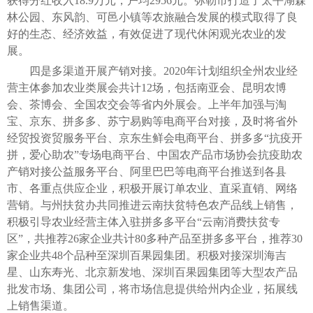
获得分红收入18.9万元，户均2956元。弥勒市打造了太平湖森
林公园、东风韵、可邑小镇等农旅融合发展的模式取得了良
好的生态、经济效益，有效促进了现代休闲观光农业的发
展。
四是多渠道开展产销对接。2020年计划组织全州农业经
营主体参加农业类展会共计12场，包括南亚会、昆明农博
会、茶博会、全国农交会等省内外展会。上半年加强与淘
宝、京东、拼多多、苏宁易购等电商平台对接，及时将省外
经贸投资贸服务平台、京东生鲜会电商平台、拼多多“抗疫开
拼，爱心助农”专场电商平台、中国农产品市场协会抗疫助农
产销对接公益服务平台、阿里巴巴等电商平台推送到各县
市、各重点供应企业，积极开展订单农业、直采直销、网络
营销。与州扶贫办共同推进云南扶贫特色农产品线上销售，
积极引导农业经营主体入驻拼多多平台“云南消费扶贫专
区”，共推荐26家企业共计80多种产品至拼多多平台，推荐30
家企业共48个品种至深圳百果园集团。积极对接深圳海吉
星、山东寿光、北京新发地、深圳百果园集团等大型农产品
批发市场、集团公司，将市场信息提供给州内企业，拓展线
上销售渠道。