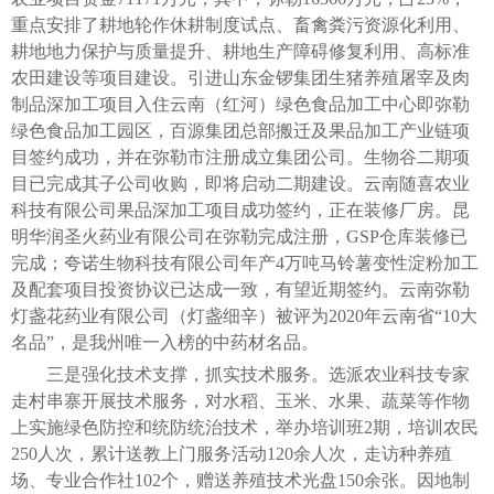
重点安排了耕地轮作休耕制度试点、畜禽粪污资源化利用、
耕地地力保护与质量提升、耕地生产障碍修复利用、高标准
农田建设等项目建设。引进山东金锣集团生猪养殖屠宰及肉
制品深加工项目入住云南（红河）绿色食品加工中心即弥勒
绿色食品加工园区，百源集团总部搬迁及果品加工产业链项
目签约成功，并在弥勒市注册成立集团公司。生物谷二期项
目已完成其子公司收购，即将启动二期建设。云南随喜农业
科技有限公司果品深加工项目成功签约，正在装修厂房。昆
明华润圣火药业有限公司在弥勒完成注册，GSP仓库装修已
完成；夸诺生物科技有限公司年产4万吨马铃薯变性淀粉加工
及配套项目投资协议已达成一致，有望近期签约。云南弥勒
灯盏花药业有限公司（灯盏细辛）被评为2020年云南省“10大
名品”，是我州唯一入榜的中药材名品。
三是强化技术支撑，抓实技术服务。选派农业科技专家
走村串寨开展技术服务，对水稻、玉米、水果、蔬菜等作物
上实施绿色防控和统防统治技术，举办培训班2期，培训农民
250人次，累计送教上门服务活动120余人次，走访种养殖
场、专业合作社102个，赠送养殖技术光盘150余张。因地制