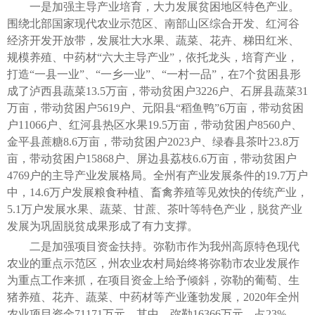
一是加强主导产业培育，大力发展贫困地区特色产业。
围绕北部国家现代农业示范区、南部山区综合开发、红河谷
经济开发开放带，发展壮大水果、蔬菜、花卉、梯田红米、
规模养殖、中药材“六大主导产业”，依托龙头，培育产业，
打造“一县一业”、“一乡一业”、“一村一品”，在7个贫困县形
成了泸西县蔬菜13.5万亩，带动贫困户3226户、石屏县蔬菜31
万亩，带动贫困户5619户、元阳县“稻鱼鸭”6万亩，带动贫困
户11066户、红河县热区水果19.5万亩，带动贫困户8560户、
金平县蔗糖8.6万亩，带动贫困户2023户、绿春县茶叶23.8万
亩，带动贫困户15868户、屏边县荔枝6.6万亩，带动贫困户
4769户的主导产业发展格局。全州有产业发展条件的19.7万户
中，14.6万户发展粮食种植、畜禽养殖等见效快的传统产业，
5.1万户发展水果、蔬菜、甘蔗、茶叶等特色产业，脱贫产业
发展为巩固脱贫成果形成了有力支撑。
二是加强项目资金扶持。弥勒市作为我州高原特色现代
农业的重点示范区，州农业农村局始终将弥勒市农业发展作
为重点工作来抓，在项目资金上给予倾斜，弥勒的葡萄、生
猪养殖、花卉、蔬菜、中药材等产业蓬勃发展，2020年全州
农业项目资金71171万元，其中，弥勒16366万元，占23%，