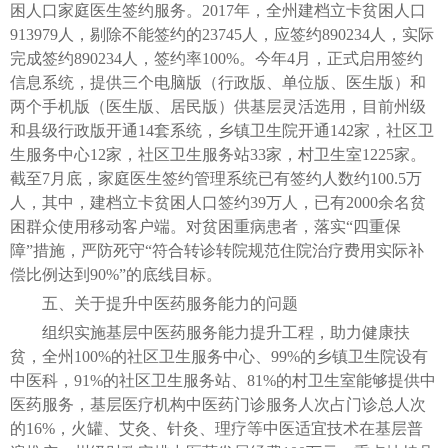
困人口家庭医生签约服务。2017年，全州建档立卡贫困人口
913979人，剔除不能签约的23745人，应签约890234人，实际
完成签约890234人，签约率100%。今年4月，正式启用签约
信息系统，提供三个电脑版（行政版、单位版、医生版）和
两个手机版（医生版、居民版）供基层灵活选用，目前州级
和县级行政版开通14套系统，乡镇卫生院开通142家，社区卫
生服务中心12家，社区卫生服务站33家，村卫生室1225家。
截至7月底，家庭医生签约管理系统已有签约人数约100.5万
人，其中，建档立卡贫困人口签约39万人，已有2000余名贫
困群众使用移动客户端。对贫困重病患者，落实“四重保
障”措施，严防死守“符合转诊转院规范住院治疗费用实际补
偿比例达到90%”的底线目标。
五、关于提升中医药服务能力的问题
组织实施基层中医药服务能力提升工程，助力健康扶
贫，全州100%的社区卫生服务中心、99%的乡镇卫生院设有
中医科，91%的社区卫生服务站、81%的村卫生室能够提供中
医药服务，基层医疗机构中医药门诊服务人次占门诊总人次
的16%，火罐、艾灸、针灸、理疗等中医适宜技术在基层普