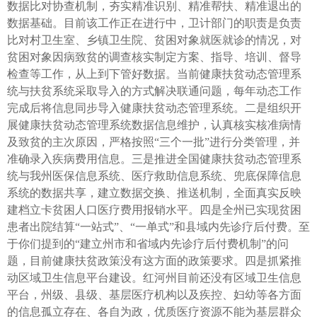
数据比对协查机制，夯实精准识别、精准帮扶、精准退出的
数据基础。目前该工作正在进行中，卫计部门的职责是负责
比对村卫生室、乡镇卫生院、贫困对象就医就诊的情况，对
贫困对象因病致贫的调查核实制定方案、指导、培训、督导
检查等工作，从上到下管好数据。当前健康扶贫动态管理系
统与扶贫系统采取导入的方式解决联通问题，每年动态工作
完成后将信息同步导入健康扶贫动态管理系统。二是组织开
展健康扶贫动态管理系统数据信息维护，认真核实核准病情
及致贫的主次原因，严格按照“三个一批”进行分类管理，并
准确录入疾病费用信息。三是推进全国健康扶贫动态管理系
统与我州医保信息系统、医疗救助信息系统、兜底保障信息
系统的数据共享，建立数据交换、推送机制，全面真实反映
建档立卡贫困人口医疗费用报销水平。四是全州已实现贫困
患者出院结算“一站式”、“一单式”和县域内先诊疗后付费。至
于你们提到的“建立州市和省域内先诊疗后付费机制”的问
题，目前健康扶贫政策没有这方面的政策要求。四是抓紧推
动区域卫生信息平台建设。红河州目前还没有区域卫生信息
平台，州级、县级、基层医疗机构以及疾控、妇幼等各方面
的信息孤立存在、各自为政，优质医疗资源不能为基层群众