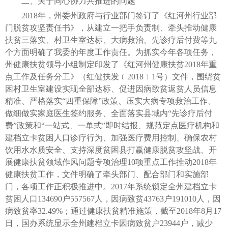
二、关于同心协力共推进的问题
2018年，州委州政府与行业部门签订了《红河州行业部
门脱贫攻坚责任书》，从建立一把手负责制、牵头推动健康
扶贫三落实、村卫生室达标、大病救治、先诊疗后付费等九
个方面明确了我委的年度工作责任。为抓实今年各项任务，
州健康扶贫领导小组制定印发了《红河州健康扶贫2018年重
点工作及任务分工》（红健扶发﹝2018﹞1号）文件，围绕贫
困村卫生室建设实现全部达标、促进因病致贫返贫人员信息
精准、严格落实“四重保障”政策、压实大病专项救治工作、
做细做实家庭医生签约服务、全面落实县域内“先诊疗后付
费”政策和“一站式、一单式”即时结报、规范定点医疗机构和
建档立卡贫困人口诊疗行为、加强医疗费用控制、确保农村
饮用水水质安全、支持深度贫困县打赢健康脱贫攻坚战、开
展健康扶贫领域作风问题专项治理10项重点工作推动2018年
健康扶贫工作，文件明确了牵头部门、配合部门和实施部
门，各项工作正积极推进中。2017年系统锁定全州建档立卡
贫困人口134690户557567人，因病致贫43763户191010人，因
病致贫率32.49%；通过健康扶贫精准施策，截至2018年8月17
日，国办系统显示全州建档立卡因病致贫户23944户，减少