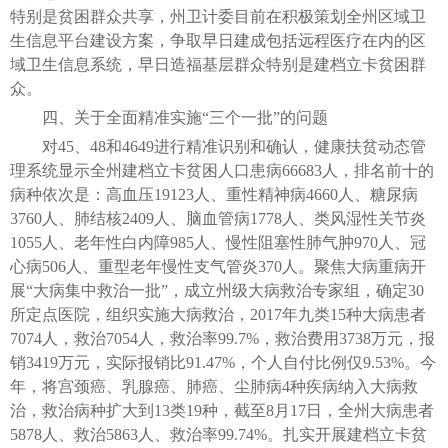
特别是贫困群众共享，州卫计委目前在积极策划全州区域卫
生信息平台建设方案，争取早日建成包括远程医疗在内的区
域卫生信息系统，早日造福基层群众特别是建档立卡贫困群
众。
四、关于全面精准实施“三个一批”的问题
对45、48和4649进行精准识别和确认，健康扶贫动态管
理系统显示全州建档立卡贫困人口患病66683人，排名前十的
病种依次是：高血压19123人、重性精神病4660人、糖尿病
3760人、肺结核2409人、脑血管病1778人、类风湿性关节炎
1055人、老年性白内障985人、慢性阻塞性肺气肿970人、冠
心病506人、重型老年慢性支气管炎370人。聚焦大病重病开
展“大病集中救治一批”，成立州级大病救治专家组，确定30
所定点医院，组织实施大病救治，2017年九类15种大病患者
7074人，救治7054人，救治率99.7%，救治费用3738万元，报
销3419万元，实际报销比91.47%，个人自付比例仅9.53%。今
年，将宫颈癌、乳腺癌、肺癌、尘肺病4种疾病纳入大病救
治，救治病种扩大到13类19种，截至8月17日，全州大病患者
5878人、救治5863人、救治率99.74%。扎实开展建档立卡贫