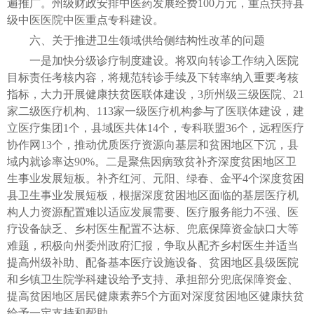
遍推广。州级财政安排中医药发展经费100万元，重点扶持县
级中医医院中医重点专科建设。
六、关于推进卫生领域供给侧结构性改革的问题
一是加快分级诊疗制度建设。将双向转诊工作纳入医院
目标责任考核内容，将规范转诊手续及下转率纳入重要考核
指标，大力开展健康扶贫医联体建设，3所州级三级医院、21
家二级医疗机构、113家一级医疗机构参与了医联体建设，建
立医疗集团1个，县域医共体14个，专科联盟36个，远程医疗
协作网13个，推动优质医疗资源向基层和贫困地区下沉，县
域内就诊率达90%。二是聚焦因病致贫补齐深度贫困地区卫
生事业发展短板。补齐红河、元阳、绿春、金平4个深度贫困
县卫生事业发展短板，根据深度贫困地区面临的基层医疗机
构人力资源配置难以适应发展需要、医疗服务能力不强、医
疗设备缺乏、乡村医生配置不达标、兜底保障资金缺口大等
难题，积极向州委州政府汇报，争取从配齐乡村医生并适当
提高州级补助、配备基本医疗设施设备、贫困地区县级医院
和乡镇卫生院学科建设给予支持、承担部分兜底保障资金、
提高贫困地区居民健康素养5个方面对深度贫困地区健康扶贫
给予一定支持和帮助。