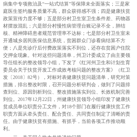
病集中专项救治及“一站式结算”等保障未全面落实；三是家
庭医生签约服务质量不高，群众获得感不强；四是健康扶贫
政策宣传力度不够；五是部分村卫生室卫生条件差、药物器
材摆放混乱；六是部分村慢性病管理台账记录不全，肺结
核、精神障碍患者规范管理率不达标；七是部分村卫生室未
开通城乡居民医保信息系统，贫困群众门诊看病结算不方
便；八是先诊疗后付费政策落实不到位，还存在贫困户住院
交押金现象。针对这些问题清单，州卫计委成立了由主要领
导任组长的整改领导小组，下发了《红河州卫生和计划生育
委员会关于扶贫开发工作成效考核问题的整改方案》（红卫
发〔2018〕82号），对标对表健康扶贫问题清单，研究对策
措施，排出整改时限，召开问题分析研判会，做到了问题排
查到位、原因剖析到位、整改措施落实到位、长效机制完善
到位。2017年12月22日，州健康扶贫领导小组印发了健康扶
贫成员单位职责分工文件，对18个部门在履行健康扶贫工作
职责方面从牵头责任、配合责任、共同责任制定了清晰的责
任。由于健康扶贫有措施、有抓手，当前各项工作推动顺
利。