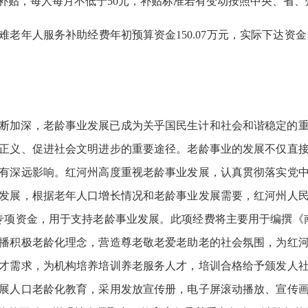
补贴，每人每月不低于50元，补贴标准若有变动按照中央、省、
老年人服务补助经费年初预算资金150.07万元，实际下达资金124.
断加深，老龄事业发展已成为关乎国民生计和社会和谐稳定的
正义、促进社会文明进步的重要途径。老龄事业的发展不仅直
有深远影响。红河州高度重视老龄事业发展，认真贯彻落实党
发展，根据老年人口增长情况和老龄事业发展需要，红河州人
专项资金，用于支持老龄事业发展。此项经费将主要用于编撰《
播积极老龄化理念，营造尊老敬老爱老助老的社会氛围，为红
才需求，为机构培养培训养老服务人才，培训合格给予颁发人
展人口老龄化教育，采用发放宣传册，电子屏滚动播放、宣传