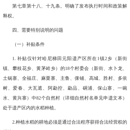
第七章第十八、十九条。明确了发布执行时间和政策解
释权。
四、需要特别说明的问题
（一）补贴条件
1. 补贴仅针对哈尼梯田元阳遗产区所在1镇2乡（新街
镇、攀枝花乡、黄茅岭乡）的18个村委会（新街、水卜龙、
土锅寨、全福庄、麻栗寨、主鲁、倮铺、高城、胜村、多依
树、爱春、大瓦遮、阿勐控、勐品、硐浦、保山寨、一碗
水、黄兴寨）中82个自然村（详细自然村名单见申遗文本）
处于遗产区内的水稻种植。
2.种植水稻的耕地必须是通过合法程序获得合法经营权的