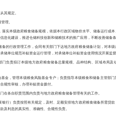
，从其规定。
级管理。
，落实本级政府粮食储备规模，依据本行政区域物价水平、储备运行成本
理信息化建设，推进仓储科技创新和储粮技术的推广应用，不断改善储备
储备的行政管理工作，会同有关部门下达地方政府粮食储备计划，对本级
导承储单位规范补贴资金运行管理，对承储单位补贴资金使用情况开展监
部门负责拟订本级地方政府粮食储备总量规模、品种结构、区域布局及
险基金，管理本级粮食风险基金专户；负责指导本级粮食和储备主管部门
行合规性审核，办理补贴资金拨付。
部门在各自职责范围内负责与地方政府粮食储备管理有关的工作。
展银行）负责按照有关规定，及时、足额安排地方政府粮食储备所需贷款
贷款及利息的真实性、准确性、合规性负责。