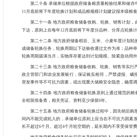
第二十条
承储单位根据政府储备粮质量检验结果和储存
11月底前将下年度轮换计划和成品粮规模计划建议报本级粮
第二十一条
地方政府粮食储备收购、轮换、销售计划，
下达，原则上在每年
12月底前将下年度分品种、分库点轮换
第二十二条
地方政府储备稻谷、玉米、小麦年度计划轮
成储备轮换任务，轮换周期以下达验收通过文件为准；品种串
轮换周期届满当月，实物库存要达到计划规模。除紧急动用外
第二十三条
地方政府粮食储备收购、轮换、销售等实行
政主管部门和农业发展银行，保证账实相符，严禁虚报、瞒
突发事件等不可抗力因素，或出现重大储粮安全隐患，确需
第二十四条
地方政府粮食储备轮换原则上通过规范的粮
全程留痕备查，相关凭证、资料至少保留
6年。
第二十五条
地方政府粮食储备轮换过程中，因先销后购
间内不能完成轮入的，承储单位原则上应当在不可抗力因素
长不超过6个月。超过4个月轮空期的，延长期内不享受保管