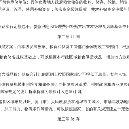
下简称承储单位）具体负责地方政府粮食储备的收购、储存、轮换、销售
规申请、管理、使用补贴资金，落实资金绩效目标，并对补贴资金申报的
补贴实行定额包干。贷款利息和管理费用补贴支出在本级粮食风险基金中
第二章
计
划
布局方案，由本级发展改革、粮食和储备主管部门会同财政主管部门，根
粮食储备规模基础上，可以根据本行政区域粮食供需状况，增加地方政
含成品粮）储备合计比例原则上按照国家规定不得低于总量计划的70%
具体数量规模由州粮食和储备局会同州发展改革委、州财政局和农业发展
照国家规定的统计折率折算为原粮计入总量计划。
储备区域布局以州、县（市）人民政府所在地城市主城区、市场易波动地
施、加工能力、物流条件等情况，可以按照国家、省的有关规定建立一定
第三章
储
存