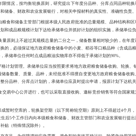
年限情况，按均衡轮换原则，研究提出下年度分品种、分库点同品种轮换
食和储备、财政和农业发展银行，对相关申报材料的真实性、准确性负责
由粮食和储备主管部门根据本级人民政府批准的总量规模、品种结构和区
计划和成品粮规模计划下达给承储单位并抓好计划的组织实施，承储单位
换量原则上不超过其规模总量的二分之一，储备数量相对较少的，在年度
换的，必须保证地方政府粮食储备中的小麦、稻谷等口粮品种（含成品粮
，承储单位任何时点成品粮油实物库存不得低于承储计划的90%。
严格计划管理。承储单位应当按照要求将地方政府粮食储备收购、轮换、销
报储备数量、质量、品种，未经批准不得擅自变更地方政府粮食储备收购
调整分品种、分库点计划的，承储单位应及时提出申请，报原计划下达机
食交易中心公开进行，也可以采取直接收购、邀标竞价销售等符合国家规
形成暂时空库的，轮换架空期（以下简称轮空期）原则上不得超过4个月，
发生后5个工作日内向本级粮食和储备、财政主管部门和农业发展银行提出
费补贴（特殊情况除外）。