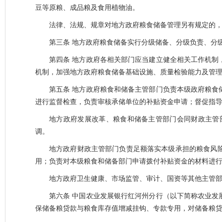
豆等原粮、成品粮及食用植物油。
法律、法规、规章对地方政府粮食储备管理另有规定的
第三条
地方政府粮食储备实行分级储备、分级负责、分
第四条
地方政府各相关部门应当建立健全相关工作机制
机制，加强地方政府粮食储备基础设施、质量检验能力及管
第五条
地方政府粮食和储备主管部门负责本级政府粮食
进行监督检查，负责审核承储单位的补贴资金申请；督促指
地方政府发展改革、粮食和储备主管部门会同财政主管
调。
地方政府财政主管部门负责足额落实本级承担的粮食风
用；负责对本级粮食和储备部门申请拨付补贴资金的材料进
地方政府卫生健康、市场监管、审计、国资等其他主管
第六条
中国农业发展银行红河州分行（以下简称农业发
保储备粮贷款与粮食库存值增减挂钩、专款专用，对储备粮