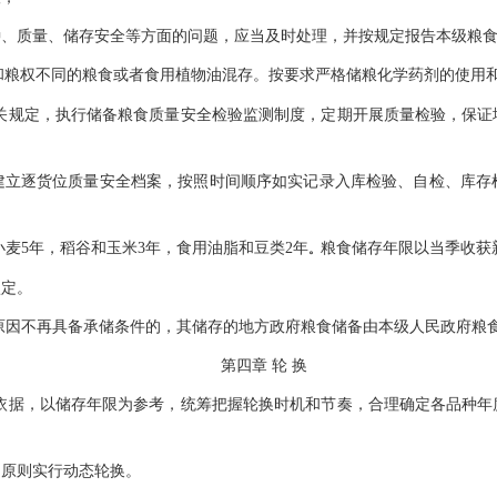
种、质量、储存安全等方面的问题，应当及时处理，并按规定报告本级粮
和粮权不同的粮食或者食用植物油混存。按要求严格储粮化学药剂的使用
关规定，执行储备粮食质量安全检验监测制度，定期开展质量检验，保证
建立逐货位质量安全档案，按照时间顺序如实记录入库检验、自检、库存
小麦
5年，稻谷和玉米3年，食用油脂和豆类2年
粮食储存年限以当季收获
。
认定。
原因不再具备承储条件的，其储存的地方政府粮食储备由本级人民政府粮
第四章
轮
换
依据，以储存年限为参考，统筹把握轮换时机和节奏，合理确定各品种年
的原则实行动态轮换。