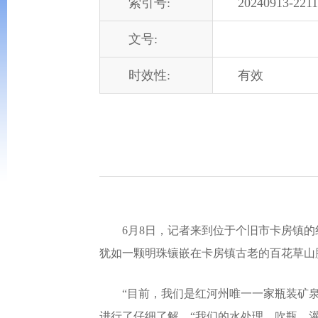
索引号:
20240913-2211
文号:
时效性:
有效
6月8日，记者来到位于个旧市卡房镇的
犹如一颗明珠镶嵌在卡房镇古老的百花草山
“目前，我们是红河州唯一一家瓶装矿泉
进行了仔细了解。“我们的水处理、吹瓶、