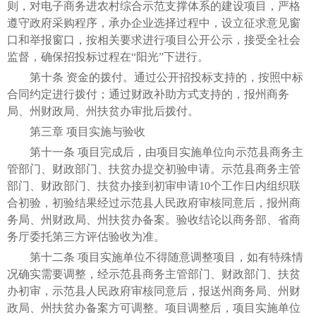
则，对电子商务进农村综合示范支撑体系的建设项目，严格
遵守政府采购程序，承办企业选择过程中，设立征求意见窗
口和举报窗口，按相关要求进行项目公开公示，接受全社会
监督，确保招投标过程在“阳光”下进行。
第十条 资金的拨付。通过公开招投标支持的，按照中标
合同约定进行拨付；通过财政补助方式支持的，报州商务
局、州财政局、州扶贫办审批后拨付。
第三章 项目实施与验收
第十一条 项目完成后，由项目实施单位向示范县商务主
管部门、财政部门、扶贫办提交初验申请。示范县商务主管
部门、财政部门、扶贫办接到初审申请10个工作日内组织联
合初验，初验结果经过示范县人民政府审核同意后，报州商
务局、州财政局、州扶贫办备案。验收结论以商务部、省商
务厅委托第三方评估验收为准。
第十二条 项目实施单位不得随意调整项目，如有特殊情
况确实需要调整，经示范县商务主管部门、财政部门、扶贫
办初审，示范县人民政府审核同意后，报送州商务局、州财
政局、州扶贫办备案方可调整。项目调整后，项目实施单位