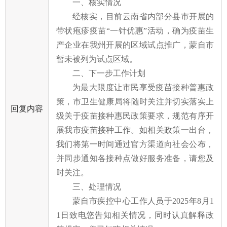
一、
核实情况
经核实，目前云南省内部分县市开展的
带状疱疹疫苗
“一针优惠”活动，确为疫苗生
产企业在我州开展的区域试点推广，蒙自市
暂未被列为试点区域。
二、
下一步工作计划
为最大限度让市民享受疫苗接种普惠政
策，市卫
生
健
康
局将随时关注并切实落实上
回复内容
级关于疫苗接种惠民政策要求，规范有序开
展我市疫苗接种工作。
如
相关政策一出台，
我们将第一时间通过官方渠道向社会公布，
并同步通知各接种点做好服务准备，请
您
及
时关注。
三、处理情况
蒙自市疾控中心工作人员于
2025年8月1
1日致电
您
告知相关情况，同时认真解释政