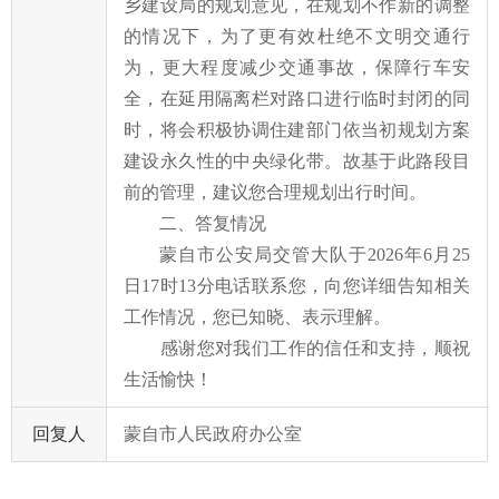
乡建设局的规划意见，在规划不作新的调整
的情况下，为了更有效杜绝不文明交通行
为，更大程度减少交通事故，保障行车安
全，在延用隔离栏对路口进行临时封闭的同
时，将会积极协调住建部门依当初规划方案
建设永久性的中央绿化带。故基于此路段目
前的管理，建议
您
合理规划出行时间。
二
、答复情况
蒙自市公安局交管大队于
2026年6月25
日17时13分电话联系
您
，向
您
详细告知相关
工作情况，
您
已知晓、表示理解。
感
谢
您
对我们工作的信任和支持，顺祝
生活愉快！
回复人
蒙自市人民政府办公室