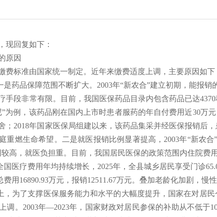
，现回复如下：
的原因
缴费标准由国家统一制定。近年来缴费适度上调，主要原因如下
一是药品保障范围不断扩大。2003年“新农合”建立初期，能报
疗手段非常有限。目前，我国医保药品目录内包含药品已达4370
尼”为例，该药品刚在国内上市时患者服药的年自付费用近30万元
舍；2018年国家医保局组建以来，该药品集采并经医保报销后，
庭重燃生命希望。二是就医报销比例显著提高，2003年“新农合
比例较高，就医负担重。目前，我国居民医保的政策范围内住院费用
国医疗费用年均持续增长，2025年，全县城乡居民享受门诊65.01万
总费用16890.93万元，报销12511.67万元。叠加老龄化加
实上，为了支撑医保服务能力和水平的大幅度提升，国家在对居
调。2003年
—
2023年，国家财政对居民参保的补助从不低于1