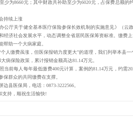
少为8660元；其中财政共补助至少为6020元，占保费总额的约
会持续上涨
办公厅关于健全基本医疗保险参保长效机制的实施意见》（云
和经济社会发展水平，动态调整全省居民医保筹资标准。缴费上
能帮助一个大病家庭。
“个人缴费虽涨，但医保报销力度更大”的道理，我们列举本县
一
和大病保险政策，累计报销金额高达
81.14万元。
照当前每人每年最低缴费
400元计算，案例的81.14万元，约
参保群众的共同缴费在支撑。
屏边县医保局，电话：
0873-3222566。
和支持
，顺祝生活愉快
!