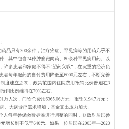
：
销的药品只有300余种，治疗癌症、罕见病等的用药几乎不
种，其中包含74种肿瘤靶向药、80余种罕见病用药。以
，许多患者和家庭不得不“望药兴叹”，在沉重的经济负
患者每年服药的自付费用降低至6000元左右，不断完善
”制度建立之初，政策范围内住院费用报销比例普遍在3
报销比例维持在70%左右。
人次，门诊总费用6365.06万元，报销3194.7万元；
剧，慢性病、大病诊疗需求增加，基金支出压力加大。
民个人每年参保缴费标准进行调整的同时，财政对居民参
0元增长到不低于640元。如果一
位
居民在
2003年
—
2023