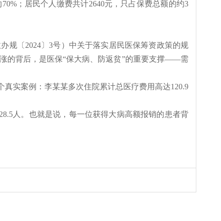
70%；居民个人缴费共计2640元，只占保费总额的约3
政办规〔
2024〕3号）中关于落实居民医保筹资政策的规
涨的背后，是医保“保大病、防返贫”的重要支撑——需
个
真实案例：李某某多次住院累计总医疗费用高达
120.9
需2028.5人。也就是说，每一位获得大病高额报销的患者背