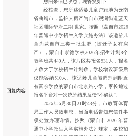
您的
来信已收悉
，现答
复如下：
经核查，
您
所述适龄儿童户籍地为云南
省曲靖市
，
监护人房产为自市观澜街道蓝天
社区洲际华府二期
·世家。按照《蒙自市2026
年普通中小学招生入学实施办法》该适龄儿
童为蒙自市三类一批生源（随迁子女有房
产），蒙自市崇德学校2026年招生计划8个
教学班共440人，该片区共报名531人，报名
人数大于学校招生计划数，学校增设班级后
仅能容纳510人。该适龄儿童被调剂到附近
有富余学位的蒙自市北京路小学，家长通过
回复内容
报名平台对一次统筹结果反馈“不确认”。
2026年6月30日21时43分，市教育体育
局工作人员致电
您
，当面电话告知
您
信
件
事
项处置办理详情。按照《蒙自市
2026 年普
通中小学招生入学实施办法》规定，各校招