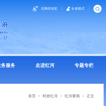
无障碍浏览
长者模式
政务服务
走进红河
专题专栏
首页
>
时政红河
>
红河要闻
>
正文