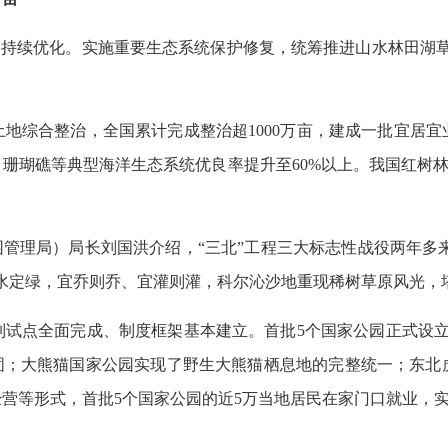
格局持续优化。实施重要生态系统保护修复，统筹推进山水林田湖
地综合整治，全国累计完成整治超1000万亩，建成一批宜居
里，珊瑚礁等典型海洋生态系统优良率提升至60%以上。我国红树林
管理局）局长刘国洪介绍，“三北”工程三大标志性战役两年多来累
以水定绿，宜乔则乔、宜灌则灌，科尔沁沙地重现稀树草原风光，塔
试点全面完成、制度框架基本建立。首批5个国家公园正式设立
固；大熊猫国家公园实现了野生大熊猫栖息地的完整统一；东北虎
经营等形式，首批5个国家公园的近5万当地居民在家门口就业，