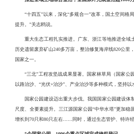
“十四五”以来，深化“多规合一”改革，国土空间
提升。”关志鸥说。
重大生态工程扎实推进。广东、浙江等地推进全域土
历史遗留废弃矿山240多万亩，整治修复海岸线820公
国家之一。
“三北”工程攻坚战成果显著。国家林草局（国家公园
以路治沙、“光伏+治沙”、产业治沙等多种模式，坚持
国家公园建设迈出重大步伐。我国国家公园建设体制
尺度、全要素提升。三江源国家公园“中华水塔”更加稳
增长到70只和80只左右……同时，通过生态管护、特许
5个国家公园、1096个重点区域完成确权登记