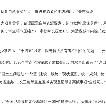
力优化自然资源配置，推进资源节约集约利用。”关志鸥说。
项目需求，合理配置自然资源要素，努力做到“应保尽保”，累计批
服务，审查环节压缩2/3，审批时长压缩1/3。为适应城市内涵
庄少勤表示，“十四五”以来，围绕解决所有者不到位的问题，主
公园、1096个重点区域完成了确权登记，绿水青山都有了“户口
和国土空间规划“一张图”建设，以统一现状底图、统一规划、统
通办”，长三角等重点区域实现登记服务高频事项“全程网办”，“
，“全国卫星导航定位基准站一张网”建成运行，“天地图”日均服