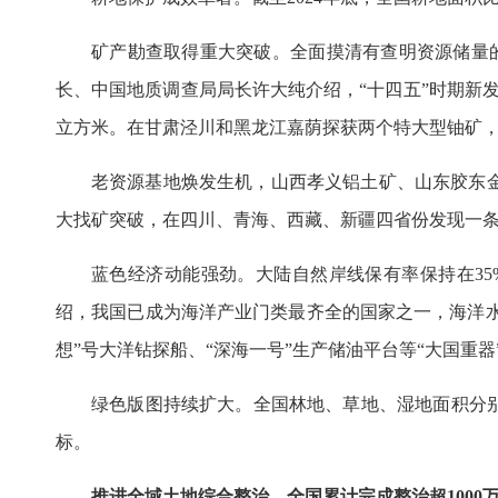
矿产勘查取得重大突破。全面摸清有查明资源储量
长、中国地质调查局局长许大纯介绍，“十四五”时期新发
立方米。在甘肃泾川和黑龙江嘉荫探获两个特大型铀矿
老资源基地焕发生机，山西孝义铝土矿、山东胶东
大找矿突破，在四川、青海、西藏、新疆四省份发现一条长
蓝色经济动能强劲。大陆自然岸线保有率保持在3
绍，我国已成为海洋产业门类最齐全的国家之一，海洋水产
想”号大洋钻探船、“深海一号”生产储油平台等“大国重器
绿色版图持续扩大。全国林地、草地、湿地面积分别达到4
标。
推进全域土地综合整治，全国累计完成整治超1000