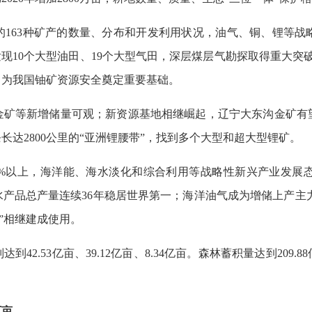
的163种矿产的数量、分布和开发利用状况，油气、铜、锂等战
现10个大型油田、19个大型气田，深层煤层气勘探取得重大突破
，为我国铀矿资源安全奠定重要基础。
金矿等新增储量可观；新资源基地相继崛起，辽宁大东沟金矿有
达2800公里的“亚洲锂腰带”，找到多个大型和超大型锂矿。
5%以上，海洋能、海水淡化和综合利用等战略性新兴产业发展
品总产量连续36年稳居世界第一；海洋油气成为增储上产主力，
”相继建成使用。
2.53亿亩、39.12亿亩、8.34亿亩。森林蓄积量达到209.
万亩