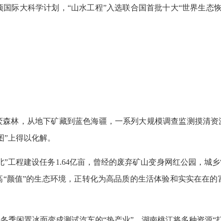
项国际大科学计划，“山水工程”入选联合国首批十大“世界生态
袤森林，从地下矿藏到蓝色海疆，一系列大规模调查监测摸清资源
图”上得以化解。
北”工程建设任务1.64亿亩，曾经的废弃矿山变身网红公园，城
高“颜值”的生态环境，正转化为高品质的生活体验和实实在在的
把冬季闲置冰面变成测试汽车的“热产业”，湖南桃江将多种资源“