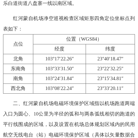
乐白道街道八盘寨一线以南区域。
红河蒙自机场净空巡视检查区域矩形四角定位坐标点列
表如下：
位置（WGS84）
点位
经度
纬度
北角
103°17′22.26″
23°40′18.47″
东南角
103°33′31.50″
23°22′32.25″
南角
103°24′31.84″
23°15′34.81″
西北角
103°08′22.24″
23°33′20.11″
二、红河蒙自机场电磁环境保护区域指以机场跑道两端
入口为圆心、10公里为半径的弧和与两条弧线相切的跑道的
平行线围成的区域，以及设置在机场总体规划区域内的民用
航空无线电台（站）电磁环境保护区域（具体以矢量数据合